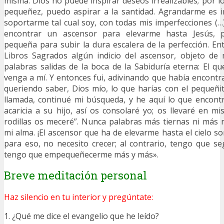
misma: Dios no puede inspirar deseos irrealizables; por l
pequeñez, puedo aspirar a la santidad. Agrandarme es i
soportarme tal cual soy, con todas mis imperfecciones (…
encontrar un ascensor para elevarme hasta Jesús, 
pequeña para subir la dura escalera de la perfección. E
Libros Sagrados algún indicio del ascensor, objeto de 
palabras salidas de la boca de la Sabiduría eterna: El q
venga a mí. Y entonces fui, adivinando que había encontr
queriendo saber, Dios mío, lo que harías con el pequeñ
llamada, continué mi búsqueda, y he aquí lo que encon
acaricia a su hijo, así os consolaré yo; os llevaré en m
rodillas os meceré”. Nunca palabras más tiernas ni más
mi alma. ¡El ascensor que ha de elevarme hasta el cielo so
para eso, no necesito crecer; al contrario, tengo que s
tengo que empequeñecerme más y más».
Breve meditación personal
Haz silencio en tu interior y pregúntate:
1. ¿Qué me dice el evangelio que he leído?