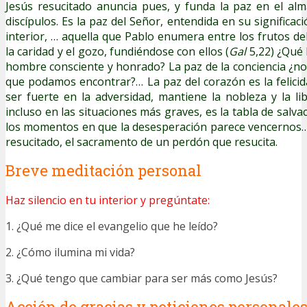
Jesús resucitado anuncia pues, y funda la paz en el al
discípulos. Es la paz del Señor, entendida en su significac
interior, … aquella que Pablo enumera entre los frutos de
la caridad y el gozo, fundiéndose con ellos (
Gal
5,22) ¿Qué 
hombre consciente y honrado? La paz de la conciencia ¿no
que podamos encontrar?… La paz del corazón es la felicid
ser fuerte en la adversidad, mantiene la nobleza y la li
incluso en las situaciones más graves, es la tabla de salv
los momentos en que la desesperación parece vencernos….
resucitado, el sacramento de un perdón que resucita.
Breve meditación personal
Haz silencio en tu interior y pregúntate:
1. ¿Qué me dice el evangelio que he leído?
2. ¿Cómo ilumina mi vida?
3. ¿Qué tengo que cambiar para ser más como Jesús?
Acción de gracias y peticiones personale