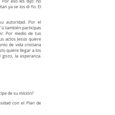
 Por eso les dijo: no
tan ya se los di Yo. El
u autoridad. Por el
Tú también participas
er. Por medio de tus
us actos Jesús quiere
nio de vida cristiana
to quiere llegar a los
l gozo, la esperanza.
cipe de su misión?
sidad con el Plan de