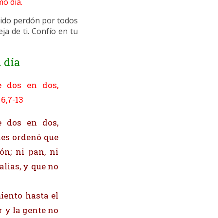
mo día.
pido perdón por todos
a de ti. Confío en tu
 día
e dos en dos,
6,7-13
e dos en dos,
les ordenó que
n; ni pan, ni
alias, y que no
iento hasta el
r y la gente no