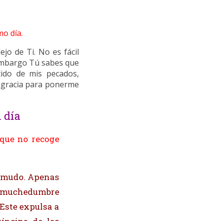
mo día.
o de Ti. No es fácil
 embargo Tú sabes que
tido de mis pecados,
a gracia para ponerme
 día
 que no recoge
a mudo. Apenas
La muchedumbre
“Este expulsa a