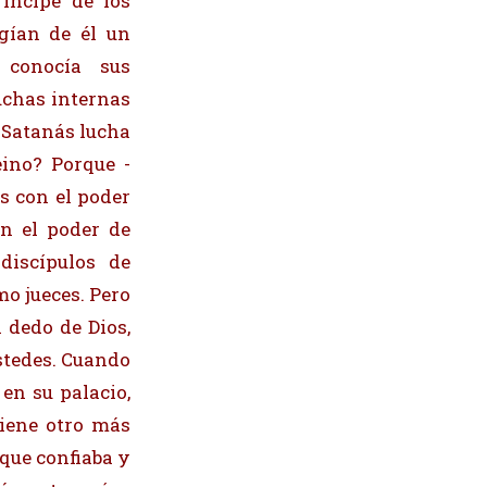
ríncipe de los
igían de él un
 conocía sus
uchas internas
i Satanás lucha
eino? Porque -
s con el poder
on el poder de
discípulos de
mo jueces. Pero
 dedo de Dios,
ustedes. Cuando
en su palacio,
viene otro más
 que confiaba y