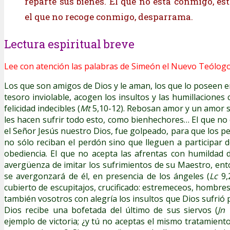
reparte sus bienes. El que no está conmigo, es
el que no recoge conmigo, desparrama.
Lectura espiritual breve
Lee con atención las palabras de Simeón el Nuevo Teólogo
Los que son amigos de Dios y le aman, los que lo poseen e
tesoro inviolable, acogen los insultos y las humillaciones
felicidad indecibles (
Mt
5,10-12). Rebosan amor y un amor s
les hacen sufrir todo esto, como bienhechores… El que no 
el Señor Jesús nuestro Dios, fue golpeado, para que los p
no sólo reciban el perdón sino que lleguen a participar d
obediencia. El que no acepta las afrentas con humildad 
avergüenza de imitar los sufrimientos de su Maestro, ent
se avergonzará de él, en presencia de los ángeles (
Lc
9,
cubierto de escupitajos, crucificado: estremeceos, hombre
también vosotros con alegría los insultos que Dios sufrió 
Dios recibe una bofetada del último de sus siervos (
Jn
1
ejemplo de victoria; ¿y tú no aceptas el mismo tratamient