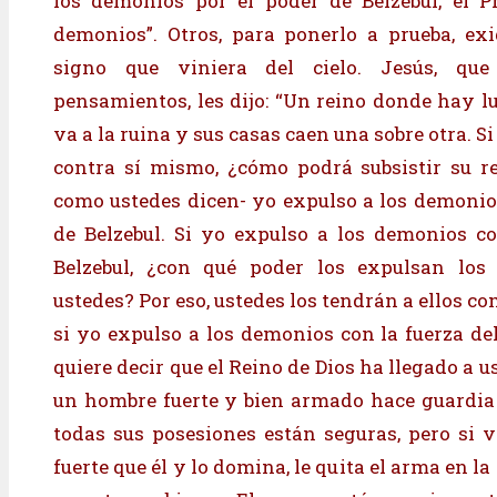
los demonios por el poder de Belzebul, el P
demonios”. Otros, para ponerlo a prueba, ex
signo que viniera del cielo. Jesús, que
pensamientos, les dijo: “Un reino donde hay l
va a la ruina y sus casas caen una sobre otra. S
contra sí mismo, ¿cómo podrá subsistir su r
como ustedes dicen- yo expulso a los demonio
de Belzebul. Si yo expulso a los demonios c
Belzebul, ¿con qué poder los expulsan los 
ustedes? Por eso, ustedes los tendrán a ellos co
si yo expulso a los demonios con la fuerza del
quiere decir que el Reino de Dios ha llegado a 
un hombre fuerte y bien armado hace guardia 
todas sus posesiones están seguras, pero si 
fuerte que él y lo domina, le quita el arma en la