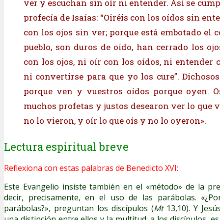
ver y escuchan sin oír ni entender. Así se cumpl
profecía de Isaías: “Oiréis con los oídos sin ent
con los ojos sin ver; porque está embotado el 
pueblo, son duros de oído, han cerrado los ojo
con los ojos, ni oír con los oídos, ni entender 
ni convertirse para que yo los cure”. Dichosos
porque ven y vuestros oídos porque oyen. O
muchos profetas y justos desearon ver lo que v
no lo vieron, y oír lo que oís y no lo oyeron».
Lectura espiritual breve
Reflexiona con estas palabras de Benedicto XVI:
Este Evangelio insiste también en el «método» de la pre
decir, precisamente, en el uso de las parábolas. «¿P
parábolas?», preguntan los discípulos (
Mt
13,10). Y Jes
una distinción entre ellos y la multitud: a los discípulos, es