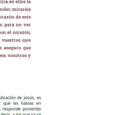
irá en ellos la
ender; miraréis
corazón de este
s; para no ver
con el corazón,
 vuestros ojos
s aseguro que
eis vosotros y
dicación de Jesús, es
or qué les hablas en
ús responde poniendo
 decir, a los que ya se