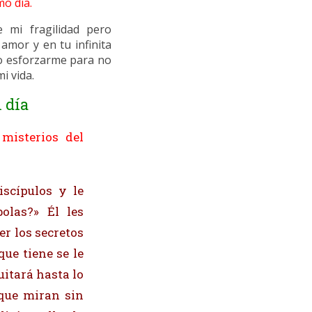
mo día.
 mi fragilidad pero
amor y en tu infinita
o esforzarme para no
i vida.
 día
misterios del
iscípulos y le
olas?» Él les
er los secretos
que tiene se le
uitará hasta lo
rque miran sin