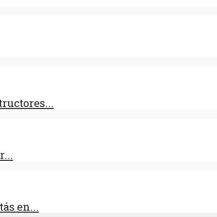
ructores...
...
ás en...