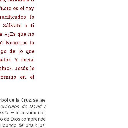
Éste es el rey
ucificados lo
? Sálvate a ti
a: «¿Es que no
a? Nosotros la
ago de lo que
lo». Y decía:
ino». Jesús le
onmigo en el
bol de la Cruz, se lee
 oráculos de David /
ro”»
. Este testimonio,
blo de Dios comprende
ribundo de una cruz,