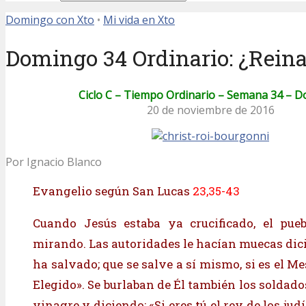
Domingo con Xto
•
Mi vida en Xto
Domingo 34 Ordinario: ¿Reina
Ciclo C – Tiempo Ordinario – Semana 34 – 
20 de noviembre de 2016
Por Ignacio Blanco
Evangelio según San Lucas
23,35-43
Cuando Jesús estaba ya crucificado, el pueb
mirando. Las autoridades le hacían muecas dici
ha salvado; que se salve a sí mismo, si es el Mes
Elegido». Se burlaban de Él también los soldado
vinagre y diciendo: «Si eres tú el rey de los judí