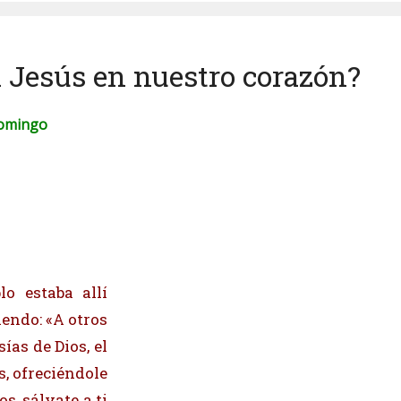
 Jesús en nuestro corazón?
Domingo
lo estaba allí
endo: «A otros
ías de Dios, el
s, ofreciéndole
os, sálvate a ti