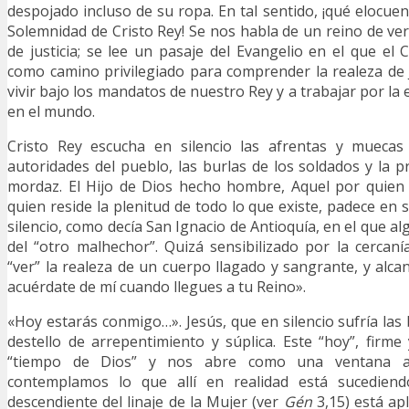
despojado incluso de su ropa. En tal sentido, ¡qué elocuent
Solemnidad de Cristo Rey! Se nos habla de un reino de ver
de justicia; se lee un pasaje del Evangelio en el que el 
como camino privilegiado para comprender la realeza de J
vivir bajo los mandatos de nuestro Rey y a trabajar por la
en el mundo.
Cristo Rey escucha en silencio las afrentas y muecas
autoridades del pueblo, las burlas de los soldados y la p
mordaz. El Hijo de Dios hecho hombre, Aquel por quien
quien reside la plenitud de todo lo que existe, padece en 
silencio, como decía San Ignacio de Antioquía, en el que al
del “otro malhechor”. Quizá sensibilizado por la cercan
“ver” la realeza de un cuerpo llagado y sangrante, y alcan
acuérdate de mí cuando llegues a tu Reino».
«Hoy estarás conmigo…». Jesús, que en silencio sufría las
destello de arrepentimiento y súplica. Este “hoy”, firme 
“tiempo de Dios” y nos abre como una ventana a
contemplamos lo que allí en realidad está sucediendo
descendiente del linaje de la Mujer (ver
Gén
3,15) está ap