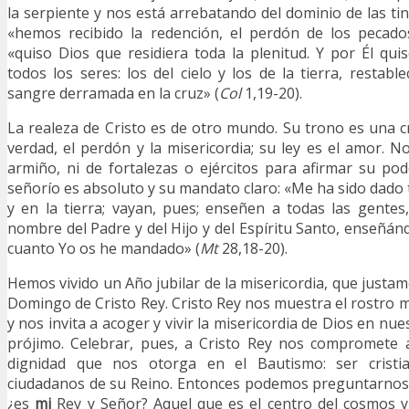
la serpiente y nos está arrebatando del dominio de las ti
«hemos recibido la redención, el perdón de los pecad
«quiso Dios que residiera toda la plenitud. Y por Él quis
todos los seres: los del cielo y los de la tierra, restab
sangre derramada en la cruz» (
Col
1,19-20).
La realeza de Cristo es de otro mundo. Su trono es una c
verdad, el perdón y la misericordia; su ley es el amor. N
armiño, ni de fortalezas o ejércitos para afirmar su p
señorío es absoluto y su mandato claro: «Me ha sido dado 
y en la tierra; vayan, pues; enseñen a todas las gentes
nombre del Padre y del Hijo y del Espíritu Santo, enseñán
cuanto Yo os he mandado» (
Mt
28,18-20).
Hemos vivido un Año jubilar de la misericordia, que justa
Domingo de Cristo Rey. Cristo Rey nos muestra el rostro m
y nos invita a acoger y vivir la misericordia de Dios en nue
prójimo. Celebrar, pues, a Cristo Rey nos compromete a
dignidad que nos otorga en el Bautismo: ser cristia
ciudadanos de su Reino. Entonces podemos preguntarnos: 
¿es
mi
Rey y Señor? Aquel que es el centro del cosmos y d