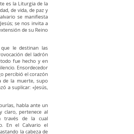
e es la Liturgia de la
dad, de vida, de paz y
Calvario se manifiesta
esús; se nos invita a
 extensión de su Reino
 que le destinan las
rovocación del ladrón
 todo fue hecho y en
silencio. Ensordecedor
go percibió el corazón
ía de la muerte, supo
zó a suplicar: «Jesús,
 burlas, habla ante un
y claro, pertenece al
 través de la cual
. En el Calvario el
lastando la cabeza de