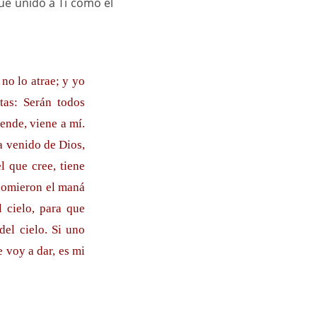
ue unido a Ti como el
no lo atrae; y yo
etas: Serán todos
ende, viene a mí.
a venido de Dios,
l que cree, tiene
 comieron el maná
l cielo, para que
el cielo. Si uno
e voy a dar, es mi