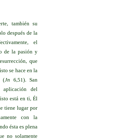
rte, también su
blo después de la
ectivamente, el
io de la pasión y
esurrección, que
isto se hace en la
 (
Jn
6,51). San
 aplicación del
sto está en ti, Él
ue tiene lugar por
uamente con la
ando ésta es plena
ue no solamente