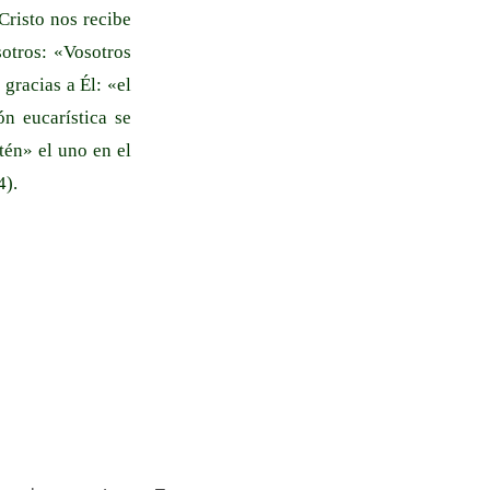
Cristo nos recibe
sotros: «Vosotros
gracias a Él: «el
n eucarística se
tén» el uno en el
4).