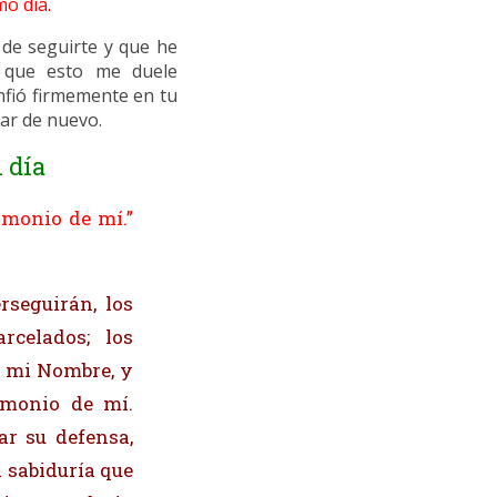
mo día.
de seguirte y que he
r que esto me duele
nfió firmemente en tu
ar de nuevo.
 día
imonio de mí.”
rseguirán, los
celados; los
e mi Nombre, y
imonio de mí.
r su defensa,
 sabiduría que