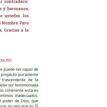
i contradecir.
es y hermanos,
e ustedes los
i Nombre. Pero
a. Gracias a la
to XVI:
se puede ser capaz de
un proyecto puramente
 trascendente de la
 debe ser testimoniada
nio coherente esta es
ntimos inadecuados,
l poder de Dios, que
que se vea que es Él