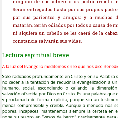
ninguno de sus adversarios podrá resistir n
Serán entregados hasta por sus propios padr
por sus parientes y amigos; y a muchos d
matarán. Serán odiados por todos a causa de m
ni siquiera un cabello se les caerá de la cabez
constancia salvarán sus vidas.
Lectura espiritual breve
A la luz del Evangelio meditemos en lo que nos dice Benedic
Sólo radicados profundamente en Cristo y en su Palabra 
no ceder a la tentación de reducir la evangelización a 
humano, social, escondiendo o callando la dimensión
salvación ofrecida por Dios en Cristo. Es una palabra que
y proclamada de forma explícita, porque sin un testimo
menos comprensible y creíble. Aunque a menudo nos se
pobres, incapaces, mantenemos siempre la certeza en e
pone su tesoro en “vasos de barro” precisamente para 