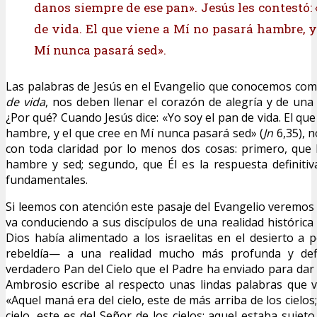
danos siempre de ese pan». Jesús les contestó:
de vida. El que viene a Mí no pasará hambre, y
Mí nunca pasará sed».
Las palabras de Jesús en el Evangelio que conocemos com
de vida
, nos deben llenar el corazón de alegría y de un
¿Por qué? Cuando Jesús dice: «Yo soy el pan de vida. El qu
hambre, y el que cree en Mí nunca pasará sed» (
Jn
6,35), 
con toda claridad por lo menos dos cosas: primero, que
hambre y sed; segundo, que Él es la respuesta definiti
fundamentales.
Si leemos con atención este pasaje del Evangelio veremo
va conduciendo a sus discípulos de una realidad históric
Dios había alimentado a los israelitas en el desierto a 
rebeldía— a una realidad mucho más profunda y defin
verdadero Pan del Cielo que el Padre ha enviado para dar 
Ambrosio escribe al respecto unas lindas palabras que v
«Aquel maná era del cielo, este de más arriba de los cielos
cielo, este es del Señor de los cielos; aquel estaba sujeto