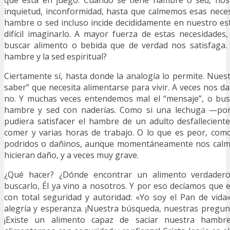
que está en juego. Cuando se tiene hambre o sed, nos
inquietud, inconformidad, hasta que calmemos esas neces
hambre o sed incluso incide decididamente en nuestro e
difícil imaginarlo. A mayor fuerza de estas necesidade
buscar alimento o bebida que de verdad nos satisfaga. 
hambre y la sed espiritual?
Ciertamente sí, hasta donde la analogía lo permite. Nuest
saber” que necesita alimentarse para vivir. A veces nos d
no. Y muchas veces entendemos mal el “mensaje”, o bus
hambre y sed con naderías. Como si una lechuga —po
pudiera satisfacer el hambre de un adulto desfallecient
comer y varias horas de trabajo. O lo que es peor, como
podridos o dañinos, aunque momentáneamente nos calme
hicieran daño, y a veces muy grave.
¿Qué hacer? ¿Dónde encontrar un alimento verdadero
buscarlo, Él ya vino a nosotros. Y por eso decíamos que e
con total seguridad y autoridad: «Yo soy el Pan de vid
alegría y esperanza. ¡Nuestra búsqueda, nuestras pregun
¡Existe un alimento capaz de saciar nuestra hambre