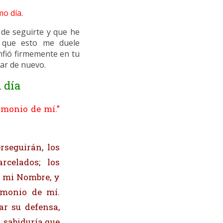
mo día.
de seguirte y que he
r que esto me duele
nfió firmemente en tu
ar de nuevo.
 día
imonio de mí.”
rseguirán, los
celados; los
e mi Nombre, y
imonio de mí.
r su defensa,
 sabiduría que