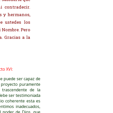
i contradecir.
es y hermanos,
e ustedes los
i Nombre. Pero
a. Gracias a la
to XVI:
se puede ser capaz de
un proyecto puramente
 trascendente de la
 debe ser testimoniada
nio coherente esta es
ntimos inadecuados,
l poder de Dios, que