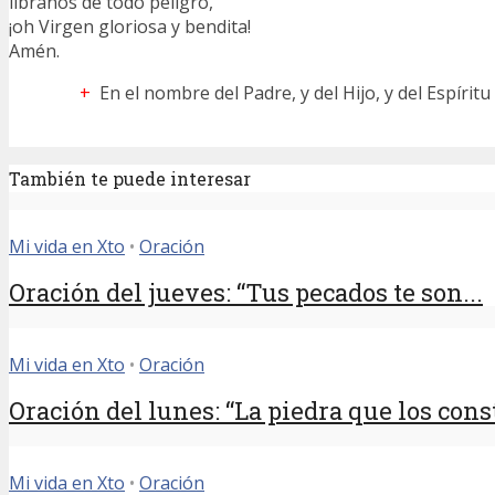
líbranos de todo peligro,
¡oh Virgen gloriosa y bendita!
Amén.
+
En el nombre del Padre, y del Hijo, y del Espírit
También te puede interesar
Mi vida en Xto
•
Oración
Oración del jueves: “Tus pecados te son...
Mi vida en Xto
•
Oración
Oración del lunes: “La piedra que los const
Mi vida en Xto
•
Oración