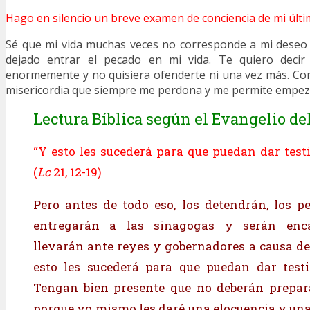
Hago en silencio un breve examen de conciencia de mi últi
Sé que mi vida muchas veces no corresponde a mi deseo 
dejado entrar el pecado en mi vida. Te quiero deci
enormemente y no quisiera ofenderte ni una vez más. Co
misericordia que siempre me perdona y me permite empez
Lectura Bíblica según el Evangelio del
“Y esto les sucederá para que puedan dar test
(
Lc
21, 12-19)
Pero antes de todo eso, los detendrán, los pe
entregarán a las sinagogas y serán encar
llevarán ante reyes y gobernadores a causa d
esto les sucederá para que puedan dar test
Tengan bien presente que no deberán prepara
porque yo mismo les daré una elocuencia y una