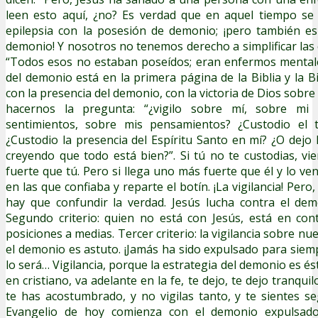
leen esto aquí, ¿no? Es verdad que en aquel tiempo se
epilepsia con la posesión de demonio; ¡pero también es 
demonio! Y nosotros no tenemos derecho a simplificar las 
“Todos esos no estaban poseídos; eran enfermos mentale
del demonio está en la primera página de la Biblia y la B
con la presencia del demonio, con la victoria de Dios sob
hacernos la pregunta: “¿vigilo sobre mí, sobre mi
sentimientos, sobre mis pensamientos? ¿Custodio el t
¿Custodio la presencia del Espíritu Santo en mí? ¿O dejo 
creyendo que todo está bien?”. Si tú no te custodias, v
fuerte que tú. Pero si llega uno más fuerte que él y lo ven
en las que confiaba y reparte el botín. ¡La vigilancia! Pero, 
hay que confundir la verdad. Jesús lucha contra el demo
Segundo criterio: quien no está con Jesús, está en con
posiciones a medias. Tercer criterio: la vigilancia sobre n
el demonio es astuto. ¡Jamás ha sido expulsado para siemp
lo será… Vigilancia, porque la estrategia del demonio es és
en cristiano, va adelante en la fe, te dejo, te dejo tranqui
te has acostumbrado, y no vigilas tanto, y te sientes se
Evangelio de hoy comienza con el demonio expulsad