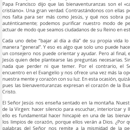
Papa Francisco dijo que las bienaventuranzas son el «c
cristiano». Una gran verdad. Contrastándonos con ellas 
nos falta para ser más como Jesús, y qué nos sobra par
auténticamente; podemos purificar nuestro modo de pe
actuar de modo que seamos ciudadanos de su Reino en es
Cada uno debe “bajar al día a día” de su propia vida l
manera “general”. Y eso es algo que solo uno puede hac
un consejero nos puede orientar y ayudar. Pero al final, 
Jesús quien debe plantearse las preguntas necesarias. S
nada que perder ni que temer. Por el contrario, el S
encuentro en el Evangelio y nos ofrece una vez más la op
nuestra mente y corazón con su luz. En esta ocasión, quiz
pues las bienaventuranzas expresan el corazón de la Bu
Cristo.
El Señor Jesús nos enseña sentado en la montaña. Nuestr
de la Virgen: hacer silencio para escuchar, interiorizar y l
ello es fundamental hacer hincapié en una de las biena
los limpios de corazón, porque ellos verán a Dios. ¿Por q
palabras del Señor nos remite a la mismidad de la pe