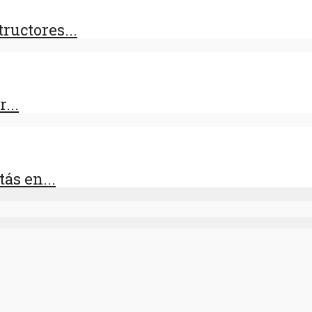
ructores...
...
ás en...