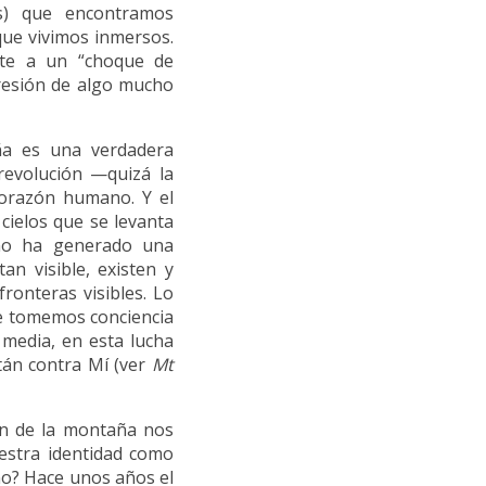
es) que encontramos
que vivimos inmersos.
nte a un “choque de
presión de algo mucho
ña es una verdadera
revolución —quizá la
corazón humano. Y el
 cielos que se levanta
ino ha generado una
an visible, existen y
fronteras visibles. Lo
ue tomemos conciencia
 media, en esta lucha
tán contra Mí (ver
Mt
món de la montaña nos
estra identidad como
no? Hace unos años el