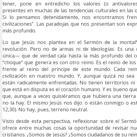
tener, pone en entredicho los valores (o antivalor
presentes en muchas de las tendencias culturales en las 
Si lo pensamos detenidamente, nos encontramos fre
civilizaciones”. Las paradojas que nos presentan son ex
más profundo.
Lo que Jesús nos plantea en el Sermón de la monta
revolución. Pero no de armas ni de ideologías. Es una 
única— que de verdad cala hasta la más profundo del 
“choque” que genera es con otro reino. Es el reino de los
frente al reino del príncipe de este mundo. Cada re
civilización en nuestro mundo. Y, aunque quizá no sea t
están radicalmente enfrentadas. No tienen territorios ni 
que está en disputa es el corazón humano. Y es bueno q
que, aunque a veces quisiéramos que hubiera una tierra
no la hay. El mismo Jesús nos dijo: o están conmigo o es
12,30). No hay, pues, terreno neutral.
Visto desde esta perspectiva, reflexionar sobre el Ser
ofrece entre muchas cosas la oportunidad de revisar nu
cristianos. ¿Somos de Jesús? ¿Somos ciudadanos de su rei