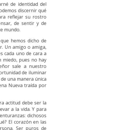
arné de identidad del
podemos discernir qué
a reflejar su rostro
nsar, de sentir y de
te mundo.
o que hemos dicho de
er. Un amigo o amiga,
es cada uno de cara a
in miedo, pues no hay
eñor sale a nuestro
ortunidad de iluminar
á de una manera única
ena Nueva traída por
a actitud debe ser la
levar a la vida. Y para
venturanzas: dichosos
ué? El corazón en las
rsona. Ser puros de