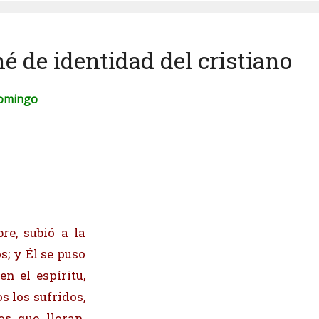
é de identidad del cristiano
Domingo
e, subió a la
s; y Él se puso
n el espíritu,
s los sufridos,
os que lloran,