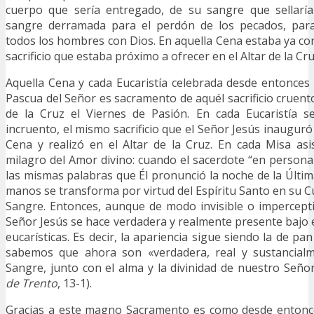
cuerpo que sería entregado, de su sangre que sellarí
sangre derramada para el perdón de los pecados, para 
todos los hombres con Dios. En aquella Cena estaba ya con
sacrificio que estaba próximo a ofrecer en el Altar de la Cru
Aquella Cena y cada Eucaristía celebrada desde entonce
Pascua del Señor es sacramento de aquél sacrificio cruento
de la Cruz el Viernes de Pasión. En cada Eucaristía s
incruento, el mismo sacrificio que el Señor Jesús inauguró
Cena y realizó en el Altar de la Cruz. En cada Misa as
milagro del Amor divino: cuando el sacerdote “en persona
las mismas palabras que Él pronunció la noche de la Últim
manos se transforma por virtud del Espíritu Santo en su Cu
Sangre. Entonces, aunque de modo invisible o imperceptib
Señor Jesús se hace verdadera y realmente presente bajo e
eucarísticas. Es decir, la apariencia sigue siendo la de pan
sabemos que ahora son «verdadera, real y sustancialm
Sangre, junto con el alma y la divinidad de nuestro Señor
de Trento
, 13-1).
Gracias a este magno Sacramento es como desde entonce