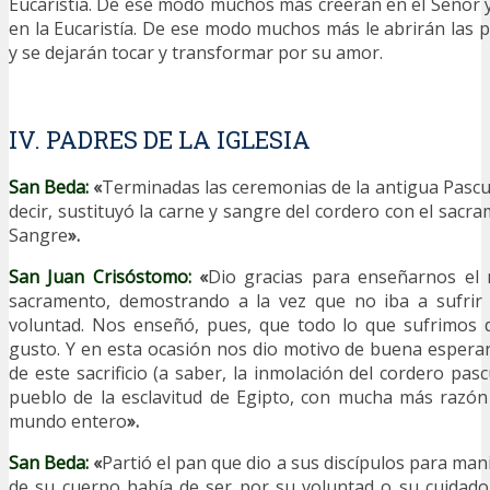
Eucaristía. De ese modo muchos más creerán en el Señor y
en la Eucaristía. De ese modo muchos más le abrirán las 
y se dejarán tocar y transformar por su amor.
IV. PADRES DE LA IGLESIA
San Beda:
«
Terminadas las ceremonias de la antigua Pascua
decir, sustituyó la carne y sangre del cordero con el sac
Sangre
».
San Juan Crisóstomo:
«
Dio gracias para enseñarnos el 
sacramento, demostrando a la vez que no iba a sufrir
voluntad. Nos enseñó, pues, que todo lo que sufrimos 
gusto. Y en esta ocasión nos dio motivo de buena esperanz
de este sacrificio (a saber, la inmolación del cordero pascu
pueblo de la esclavitud de Egipto, con mucha más razón l
mundo entero
».
San Beda:
«
Partió el pan que dio a sus discípulos para mani
de su cuerpo había de ser por su voluntad o su cuidado