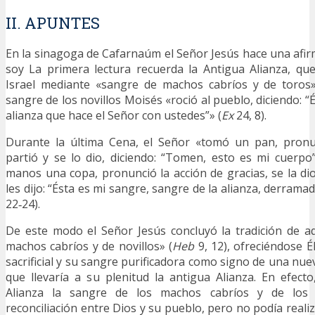
II. APUNTES
En la sinagoga de Cafarnaúm el Señor Jesús hace una afi
soy La primera lectura recuerda la Antigua Alianza, qu
Israel mediante «sangre de machos cabríos y de toros»
sangre de los novillos Moisés «roció al pueblo, diciendo: “É
alianza que hace el Señor con ustedes”» (
Ex
24, 8).
Durante la última Cena, el Señor «tomó un pan, pronun
partió y se lo dio, diciendo: “Tomen, esto es mi cuerp
manos una copa, pronunció la acción de gracias, se la dio
les dijo: “Ésta es mi sangre, sangre de la alianza, derrama
22‑24).
De este modo el Señor Jesús concluyó la tradición de aqu
machos cabríos y de novillos» (
Heb
9, 12), ofreciéndose 
sacrificial y su sangre purificadora como signo de una nueva
que llevaría a su plenitud la antigua Alianza. En efect
Alianza la sangre de los machos cabríos y de los t
reconciliación entre Dios y su pueblo, pero no podía real