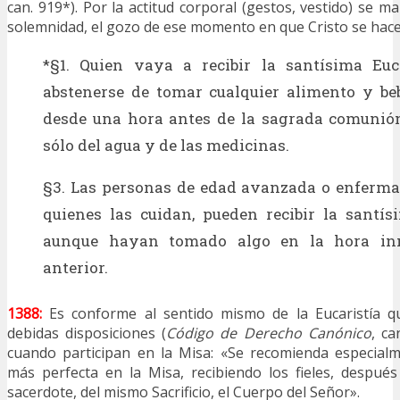
can. 919*). Por la actitud corporal (gestos, vestido) se man
solemnidad, el gozo de ese momento en que Cristo se hac
*§1. Quien vaya a recibir la santísima Euc
abstenerse de tomar cualquier alimento y be
desde una hora antes de la sagrada comunión
sólo del agua y de las medicinas.
§3. Las personas de edad avanzada o enferma
quienes las cuidan, pueden recibir la santís
aunque hayan tomado algo en la hora in
anterior.
1388:
Es conforme al sentido mismo de la Eucaristía que
debidas disposiciones (
Código de Derecho Canónico
, ca
cuando participan en la Misa: «Se recomienda especialm
más perfecta en la Misa, recibiendo los fieles, despué
sacerdote, del mismo Sacrificio, el Cuerpo del Señor».