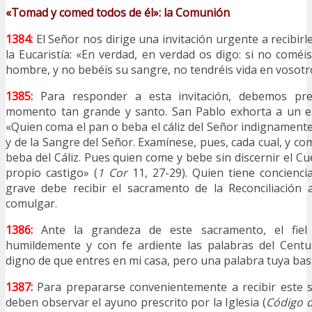
«Tomad y comed todos de él»: la Comunión
1384:
El Señor nos dirige una invitación urgente a recibir
la Eucaristía: «En verdad, en verdad os digo: si no coméis
hombre, y no bebéis su sangre, no tendréis vida en vosotr
1385:
Para responder a esta invitación, debemos pr
momento tan grande y santo. San Pablo exhorta a un e
«Quien coma el pan o beba el cáliz del Señor indignamente
y de la Sangre del Señor. Examínese, pues, cada cual, y c
beba del Cáliz. Pues quien come y bebe sin discernir el C
propio castigo» (
1 Cor
11, 27-29). Quien tiene concienci
grave debe recibir el sacramento de la Reconciliación 
comulgar.
1386:
Ante la grandeza de este sacramento, el fiel 
humildemente y con fe ardiente las palabras del Centu
digno de que entres en mi casa, pero una palabra tuya ba
1387:
Para prepararse convenientemente a recibir este sa
deben observar el ayuno prescrito por la Iglesia (
Código 