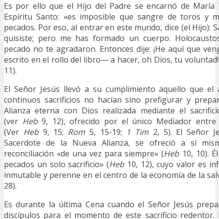
Es por ello que el Hijo del Padre se encarnó de María 
Espíritu Santo: «es imposible que sangre de toros y 
pecados. Por eso, al entrar en este mundo, dice (el Hijo): S
quisiste; pero me has formado un cuerpo. Holocaustos 
pecado no te agradaron. Entonces dije: ¡He aquí que ve
escrito en el rollo del libro— a hacer, oh Dios, tu voluntad!
11).
El Señor Jesús llevó a su cumplimiento aquello que el 
continuos sacrificios no hacían sino prefigurar y prepa
Alianza eterna con Dios realizada mediante el sacrifi
(ver
Heb
9, 12), ofrecido por el único Mediador entre
(Ver
Heb
9, 15;
Rom
5, 15-19;
1
Tim
2, 5). El Señor J
Sacerdote de la Nueva Alianza, se ofreció a sí mi
reconciliación «de una vez para siempre» (
Heb
10, 10). É
pecados un solo sacrificio» (
Heb
10, 12), cuyo valor es in
inmutable y perenne en el centro de la economía de la sal
28).
Es durante la última Cena cuando el Señor Jesús prepa
discípulos para el momento de este sacrificio redentor