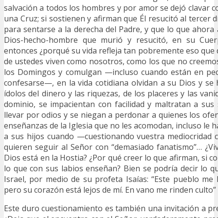
salvación a todos los hombres y por amor se dejó clavar
una Cruz; si sostienen y afirman que Él resucitó al tercer d
para sentarse a la derecha del Padre, y que lo que ahor
Dios-hecho-hombre que murió y resucitó, en su Cue
entonces ¿porqué su vida refleja tan pobremente eso que 
de ustedes viven como nosotros, como los que no creemo
los Domingos y comulgan —incluso cuando están en pec
confesarse—, en la vida cotidiana olvidan a su Dios y se
ídolos del dinero y las riquezas, de los placeres y las vani
dominio, se impacientan con facilidad y maltratan a sus
llevar por odios y se niegan a perdonar a quienes los ofe
enseñanzas de la Iglesia que no les acomodan, incluso le h
a sus hijos cuando —cuestionando vuestra mediocridad
quieren seguir al Señor con “demasiado fanatismo”… ¿Vi
Dios está en la Hostia? ¿Por qué creer lo que afirman, si 
lo que con sus labios enseñan? Bien se podría decir lo 
Israel, por medio de su profeta Isaías: “Este pueblo me 
pero su corazón está lejos de mí. En vano me rinden culto” 
Este duro cuestionamiento es también una invitación a 