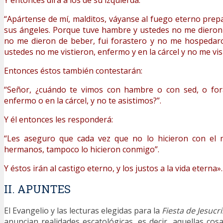
Y entonces dirá a los de su izquierda:
“Apártense de mí, malditos, váyanse al fuego eterno prepa
sus ángeles. Porque tuve hambre y ustedes no me dieron
no me dieron de beber, fui forastero y no me hospedar
ustedes no me vistieron, enfermo y en la cárcel y no me vis
Entonces éstos también contestarán:
“Señor, ¿cuándo te vimos con hambre o con sed, o for
enfermo o en la cárcel, y no te asistimos?”.
Y él entonces les responderá:
“Les aseguro que cada vez que no lo hicieron con el
hermanos, tampoco lo hicieron conmigo”.
Y éstos irán al castigo eterno, y los justos a la vida eterna».
II. APUNTES
El Evangelio y las lecturas elegidas para la
Fiesta de Jesucr
anuncian realidades escatológicas, es decir, aquellas co