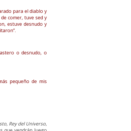
rado para el diablo y
 de comer, tuve sed y
on, estuve desnudo y
itaron”.
astero o desnudo, o
 más pequeño de mis
isto, Rey del Universo
,
sas que vendrán luego