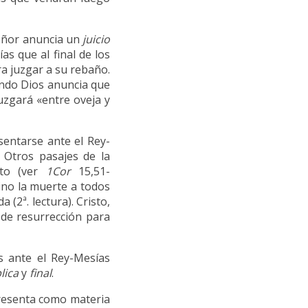
 Señor anuncia un
juicio
s que al final de los
a juzgar a su rebaño.
uando Dios anuncia que
uzgará «entre oveja y
sentarse ante el Rey-
. Otros pasajes de la
nto (ver
1Cor
15,51-
ino la muerte a todos
 (2ª. lectura). Cristo,
 de resurrección para
s ante el Rey-Mesías
lica
y
final
.
presenta como materia