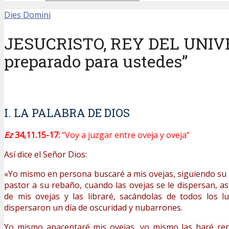
Dies Domini
JESUCRISTO, REY DEL UNIVERS
preparado para ustedes”
I. LA PALABRA DE DIOS
Ez
34,11.15-17:
“Voy a juzgar entre oveja y oveja”
Así dice el Señor Dios:
«Yo mismo en persona buscaré a mis ovejas, siguiendo su 
pastor a su rebaño, cuando las ovejas se le dispersan, as
de mis ovejas y las libraré, sacándolas de todos los 
dispersaron un día de oscuridad y nubarrones.
Yo mismo apacentaré mis ovejas, yo mismo las haré re