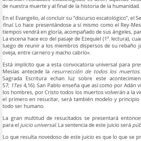
de nuestra muerte y al final de la historia de la humanidad.
En el Evangelio, al concluir su “discurso escatológico”, el
final
. Lo hace presentándose a sí mismo como el Rey-Mesía
tiempos vendrá en gloria, acompañado de sus ángeles, par
La escena hace eco del pasaje de Ezequiel (1ª. lectura), c
luego de reunir a los miembros dispersos de su rebaño j
oveja, entre carnero y macho cabrío».
Está implícito que a esta convocatoria universal para pre
Mesías antecede la
resurrección de todos los muertos
Sagrada Escritura echan luz sobre este acontecimie
57;
1Tes
4,16). San Pablo enseña que así como por Adán v
los hombres, por Cristo todos los muertos volverán a la vida
el primero en resucitar, será también modelo y principio
todo ser humano.
La gran multitud de resucitados se presentará entonce
para el
juicio universal
. La sentencia de este juicio será
púb
Lo que resulta novedoso de este juicio es que lo que se 