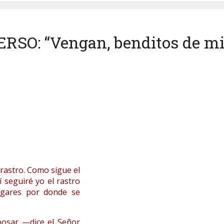
O: “Vengan, benditos de mi P
rastro. Como sigue el
í seguiré yo el rastro
lugares por donde se
posar —dice el Señor