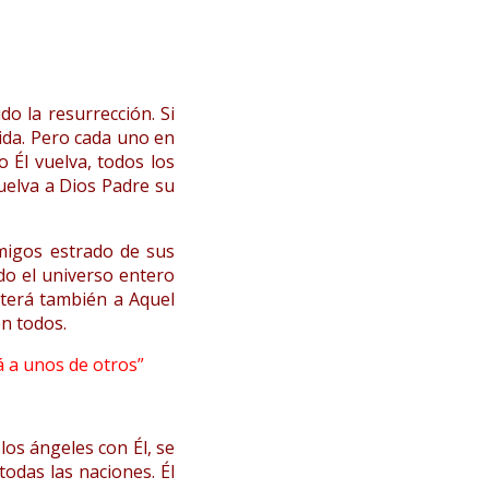
o la resurrección. Si
ida. Pero cada uno en
 Él vuelva, todos los
uelva a Dios Padre su
migos estrado de sus
ndo el universo entero
eterá también a Aquel
en todos.
á a unos de otros”
los ángeles con Él, se
todas las naciones. Él