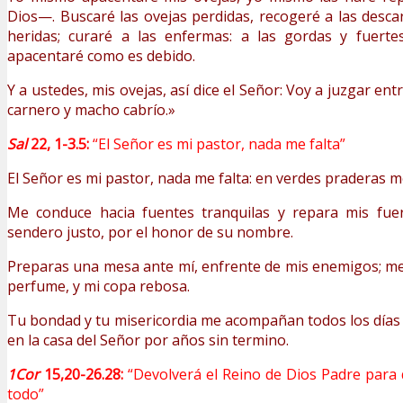
Dios—. Buscaré las ovejas perdidas, recogeré a las descar
heridas; curaré a las enfermas: a las gordas y fuerte
apacentaré como es debido.
Y a ustedes, mis ovejas, así dice el Señor: Voy a juzgar ent
carnero y macho cabrío.»
Sal
22, 1-3.5:
“El Señor es mi pastor, nada me falta”
El Señor es mi pastor, nada me falta: en verdes praderas m
Me conduce hacia fuentes tranquilas y repara mis fue
sendero justo, por el honor de su nombre.
Preparas una mesa ante mí, enfrente de mis enemigos; m
perfume, y mi copa rebosa.
Tu bondad y tu misericordia me acompañan todos los días d
en la casa del Señor por años sin termino.
1Cor
15,20-26.28:
“Devolverá el Reino de Dios Padre para
todo”