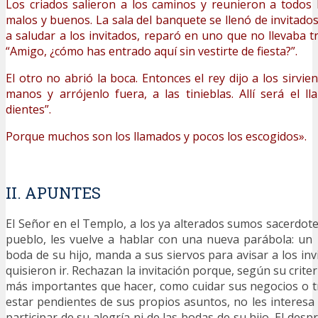
Los criados salieron a los caminos y reunieron a todos
malos y buenos. La sala del banquete se llenó de invitado
a saludar a los invitados, reparó en uno que no llevaba traj
“Amigo, ¿cómo has entrado aquí sin vestirte de fiesta?”.
El otro no abrió la boca. Entonces el rey dijo a los sirvien
manos y arrójenlo fuera, a las tinieblas. Allí será el ll
dientes”.
Porque muchos son los llamados y pocos los escogidos».
II. APUNTES
El Señor en el Templo, a los ya alterados
sumos sacerdotes
pueblo, les vuelve a hablar con una nueva parábola: un 
boda de su hijo, manda a sus siervos para avisar a los in
quisieron ir. Rechazan la invitación porque, según su criter
más importantes que hacer, como cuidar sus negocios o tra
estar pendientes de sus propios asuntos, no les interesa l
participar de su alegría ni de las bodas de su hijo. El desp