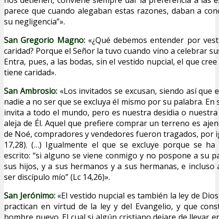
parece que cuando alegaban estas razones, daban a cono
su negligencia”».
San Gregorio Magno:
«¿Qué debemos entender por vesti
caridad? Porque el Señor la tuvo cuando vino a celebrar sus
Entra, pues, a las bodas, sin el vestido nupcial, el que cree
tiene caridad».
San Ambrosio:
«Los invitados se excusan, siendo así que e
nadie a no ser que se excluya él mismo por su palabra. En 
invita a todo el mundo, pero es nuestra desidia o nuestra
aleja de Él. Aquel que prefiere comprar un terreno es aje
de Noé, compradores y vendedores fueron tragados, por igu
17,28). (…) Igualmente el que se excluye porque se ha
escrito: “si alguno se viene conmigo y no pospone a su p
sus hijos, y a sus hermanos y a sus hermanas, e incluso
ser discípulo mío” (Lc 14,26)».
San Jerónimo:
«El vestido nupcial es también la ley de Dios
practican en virtud de la ley y del Evangelio, y que cons
hombre nuevo. El cual si algún cristiano dejare de llevar en 