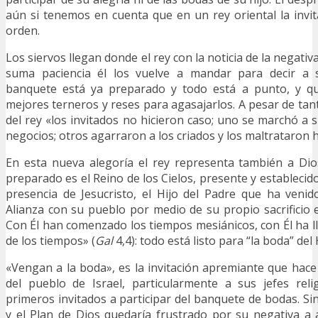
aún si tenemos en cuenta que en un rey oriental la invit
orden.
Los siervos llegan donde el rey con la noticia de la negativ
suma paciencia él los vuelve a mandar para decir a s
banquete está ya preparado y todo está a punto, y qu
mejores terneros y reses para agasajarlos. A pesar de tan
del rey «los invitados no hicieron caso; uno se marchó a s
negocios; otros agarraron a los criados y los maltrataron 
En esta nueva alegoría el rey representa también a Dio
preparado es el Reino de los Cielos, presente y establecido 
presencia de Jesucristo, el Hijo del Padre que ha veni
Alianza con su pueblo por medio de su propio sacrificio e
Con Él han comenzado los tiempos mesiánicos, con Él ha ll
de los tiempos» (
Gal
4,4): todo está listo para “la boda” del 
«Vengan a la boda», es la invitación apremiante que hac
del pueblo de Israel, particularmente a sus jefes reli
primeros invitados a participar del banquete de bodas. S
y el Plan de Dios quedaría frustrado por su negativa a 