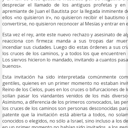
despreciar el llamado de los antiguos profetas y en 
apremiante de Juan el Bautista por la llegada inminente de
ellos «no quisieron ir», no quisieron recibir el bautismo
convertirse, no quisieron reconocer al Mesías y entrar en el
Esta vez el rey, ante este nuevo rechazo y asesinato de a
reacciona con firmeza: manda a sus tropas dar muer
incendiar sus ciudades. Luego dio estas órdenes a sus cr
los cruces de los caminos, y a todos los que encuentren i
Los siervos hicieron lo mandado, invitando a cuantos pasa
buenos».
Esta invitación ha sido interpretada comúnmente co
gentiles, quienes en un primer momento no estaban invit
Reino de los Cielos, pues en los cruces o bifurcaciones de
solían pasar los viandantes venidos de los más diverso
Asimismo, a diferencia de los primeros convocados, las p
los cruces de los caminos son personas desconocidas para 
patente que la invitación está abierta a todos, no sol
conocidos o elegidos, no sólo a Israel, sino incluso a los d
en un primer momento no habían sido invitados, a los gent