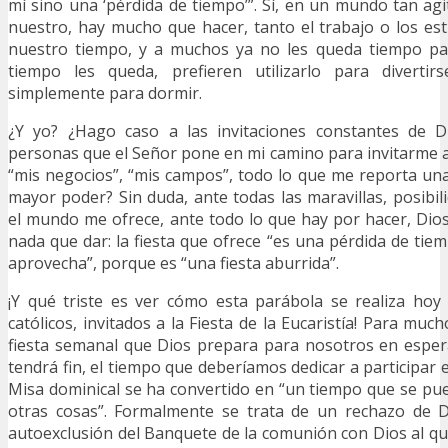
mí sino una ‘pérdida de tiempo’”. Sí, en un mundo tan agi
nuestro, hay mucho que hacer, tanto el trabajo o los e
nuestro tiempo, y a muchos ya no les queda tiempo par
tiempo les queda, prefieren utilizarlo para divertir
simplemente para dormir.
¿Y yo? ¿Hago caso a las invitaciones constantes de D
personas que el Señor pone en mi camino para invitarme a 
“mis negocios”, “mis campos”, todo lo que me reporta una
mayor poder? Sin duda, ante todas las maravillas, posibil
el mundo me ofrece, ante todo lo que hay por hacer, Dio
nada que dar: la fiesta que ofrece “es una pérdida de tie
aprovecha”, porque es “una fiesta aburrida”.
¡Y qué triste es ver cómo esta parábola se realiza hoy
católicos, invitados a la Fiesta de la Eucaristía! Para much
fiesta semanal que Dios prepara para nosotros en esper
tendrá fin, el tiempo que deberíamos dedicar a participar e
Misa dominical se ha convertido en “un tiempo que se p
otras cosas”. Formalmente se trata de un rechazo de 
autoexclusión del Banquete de la comunión con Dios al que