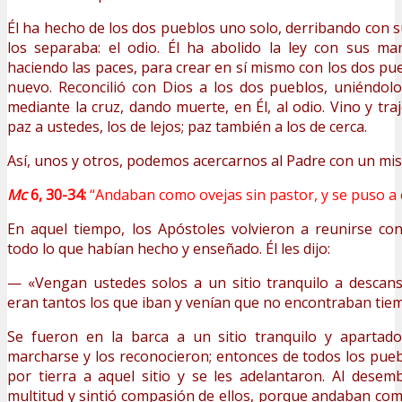
Él ha hecho de los dos pueblos uno solo, derribando con 
los separaba: el odio. Él ha abolido la ley con sus ma
haciendo las paces, para crear en sí mismo con los dos p
nuevo. Reconcilió con Dios a los dos pueblos, uniéndol
mediante la cruz, dando muerte, en Él, al odio. Vino y trajo
paz a ustedes, los de lejos; paz también a los de cerca.
Así, unos y otros, podemos acercarnos al Padre con un mis­
Mc
6, 30-34:
“Andaban como ovejas sin pastor, y se puso a
En aquel tiempo, los Apóstoles volvieron a reunirse co
todo lo que habían hecho y enseñado. Él les dijo:
— «Vengan ustedes solos a un sitio tranquilo a descan
eran tantos los que iban y venían que no encontraban tie
Se fueron en la barca a un sitio tranquilo y apartad
marcharse y los reconocieron; entonces de todos los pue
por tierra a aquel sitio y se les adelantaron. Al desem
multitud y sintió com­pasión de ellos, porque andaban com