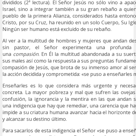
divididos (2ª lectura). El Señor Jesús no sólo vino a apa
Israel, sino a integrar también a su gran rebaño a quie
pueblo de la primera Alianza, considerados hasta enton
Cristo, por su Cruz, ha reunido en un solo Cuerpo, Su Igle
Ningún ser humano está excluido de su rebaño.
Al ver a la multitud de hombres y mujeres que andan de
sin pastor, el Señor experimenta una profunda c
una
compasión
. En Él la multitud abandonada a su suer
sus males así como la respuesta a sus preguntas fundame
compasión de Jesús, que brota de su inmenso amor al se
la acción decidida y comprometida: «se puso a enseñarles 
Enseñarles es lo que considera más urgente y necesar
concreta. La mayor pobreza y mal que sufren las ovejas
confusión, la ignorancia y la mentira en las que andan 
una indigencia que hay que remediar, una carencia que h
impide a su criatura humana avanzar hacia el horizonte de
y alcanzar su destino último.
Para sacarlos de esta indigencia el Señor «se puso a ense