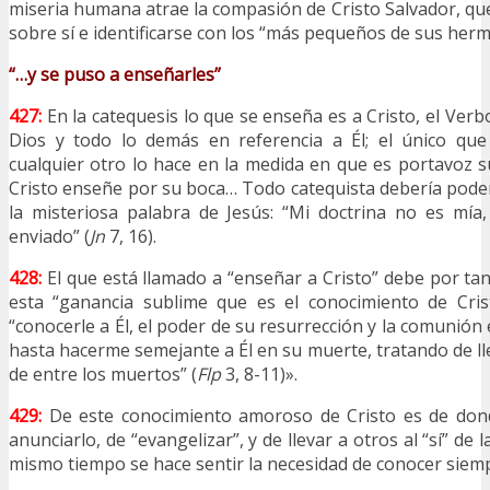
miseria humana atrae la compasión de Cristo Salvador, que
sobre sí e identificarse con los “más pequeños de sus her
“…y se puso a enseñarles”
427:
En la catequesis lo que se enseña es a Cristo, el Ver
Dios y todo lo demás en referencia a Él; el único que
cualquier otro lo hace en la medida en que es portavoz 
Cristo enseñe por su boca… Todo catequista debería poder
la misteriosa palabra de Jesús: “Mi doctrina no es mía
enviado” (
Jn
7, 16).
428:
El que está llamado a “enseñar a Cristo” debe por tan
esta “ganancia sublime que es el conocimiento de Crist
“conocerle a Él, el poder de su resurrección y la comunió
hasta hacerme semejante a Él en su muerte, tratando de ll
de entre los muertos” (
Flp
3, 8-11)».
429:
De este conocimiento amoroso de Cristo es de don
anunciarlo, de “evangelizar”, y de llevar a otros al “sí” de la
mismo tiempo se hace sentir la necesidad de conocer siemp