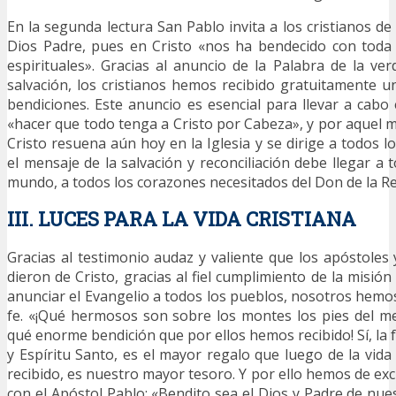
En la segunda lectura San Pablo invita a los cristianos de
Dios Padre, pues en Cristo «nos ha bendecido con toda 
espirituales». Gracias al anuncio de la Palabra de la ver
salvación, los cristianos hemos recibido gratuitamente
bendiciones. Este anuncio es esencial para llevar a cabo 
«hacer que todo tenga a Cristo por Cabeza», y por aquel 
Cristo resuena aún hoy en la Iglesia y se dirige a todos 
el mensaje de la salvación y reconciliación debe llegar a 
mundo, a todos los corazones necesitados del Don de la Rec
III. LUCES PARA LA VIDA CRISTIANA
Gracias al testimonio audaz y valiente que los apóstoles 
dieron de Cristo, gracias al fiel cumplimiento de la misión
anunciar el Evangelio a todos los pueblos, nosotros hemos
fe. «¡Qué hermosos son sobre los montes los pies del me
qué enorme bendición que por ellos hemos recibido! Sí, la f
y Espíritu Santo, es el mayor regalo que luego de la vi
recibido, es nuestro mayor tesoro. Y por ello hemos de e
con el Apóstol Pablo: «Bendito sea el Dios y Padre de nue