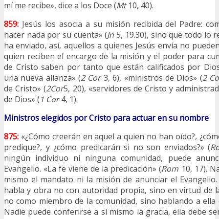
mí me recibe», dice a los Doce (
Mt
10, 40).
859:
Jesús los asocia a su misión recibida del Padre: co
hacer nada por su cuenta» (
Jn
5, 19.30), sino que todo lo r
ha enviado, así, aquellos a quienes Jesús envía no pueden
quien reciben el encargo de la misión y el poder para cum
de Cristo saben por tanto que están calificados por Di
una nueva alianza» (
2 Cor
3, 6), «ministros de Dios» (
2 Co
de Cristo» (
2Cor
5, 20), «servidores de Cristo y administra
de Dios» (
1 Cor
4, 1).
Ministros elegidos por Cristo para actuar en su nombre
875:
«¿Cómo creerán en aquel a quien no han oído?, ¿cómo
predique?, y ¿cómo predicarán si no son enviados?» (
R
ningún individuo ni ninguna comunidad, puede anunc
Evangelio. «La fe viene de la predicación» (
Rom
10, 17). N
mismo el mandato ni la misión de anunciar el Evangelio.
habla y obra no con autoridad propia, sino en virtud de l
no como miembro de la comunidad, sino hablando a ella 
Nadie puede conferirse a sí mismo la gracia, ella debe se