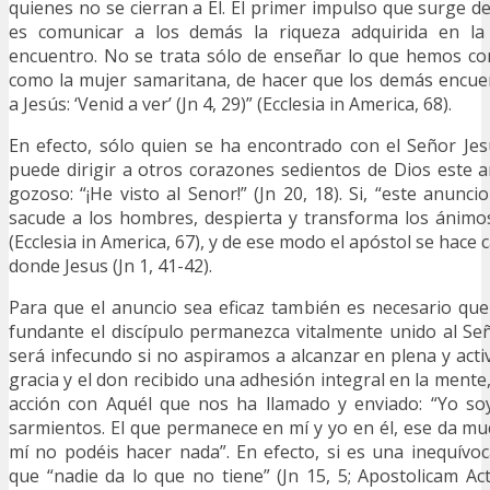
quienes no se cierran a Él. El primer impulso que surge d
es comunicar a los demás la riqueza adquirida en la 
encuentro. No se trata sólo de enseñar lo que hemos co
como la mujer samaritana, de hacer que los demás encu
a Jesús: ‘Venid a ver’ (Jn 4, 29)” (Ecclesia in America, 68).
En efecto, sólo quien se ha encontrado con el Señor Jesú
puede dirigir a otros corazones sedientos de Dios este
gozoso: “¡He visto al Senor!” (Jn 20, 18). Si, “este anunc
sacude a los hombres, despierta y transforma los ánimos,
(Ecclesia in America, 67), y de ese modo el apóstol se hace 
donde Jesus (Jn 1, 41-42).
Para que el anuncio sea eficaz también es necesario qu
fundante el discípulo permanezca vitalmente unido al S
será infecundo si no aspiramos a alcanzar en plena y acti
gracia y el don recibido una adhesión integral en la mente,
acción con Aquél que nos ha llamado y enviado: “Yo soy
sarmientos. El que permanece en mí y yo en él, ese da mu
mí no podéis hacer nada”. En efecto, si es una inequívoc
que “nadie da lo que no tiene” (Jn 15, 5; Apostolicam Ac