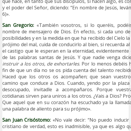
que hace, en tanto que sus discípulos, si hacen algo, es c
y el poder del Señor, diciendo: “En nombre de Jesús, leván
6)».
San Gregorio:
«También vosotros, si lo queréis, podéi
nombre de mensajero de Dios. En efecto, si cada uno de
posibilidades y en la medida en que ha recibido del Cielo la
prójimo del mal, cuida de conducirlo al bien, si recuerda al
el castigo que le esperan en la eternidad, evidentement
de las palabras santas de Jesús. Y que nadie venga dic
instruir a los otros, de exhortarles
. Por lo menos debéis h
fin de que un día no se os pida cuenta del talento recibi
Haced que los otros os acompañen; que sean vuestr
camino que conduce a Dios. Cuando, yendo por la plaza 
desocupado, invitadle a acompañaros. Porque vuest
cotidianas sirven para uniros a los otros. ¿Vais a Dios? Pro
Que aquel que en su corazón ha escuchado ya la llamada
una palabra de aliento para su prójimo».
San Juan Crisóstomo:
«No vale decir: “No puedo inducir 
cristiano de verdad, esto es inadmisible, ya que es algo 