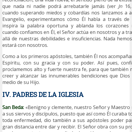
que nada ni nadie podrá arrebatarle jamás (ver
Jn
16, 
cuando superando miedos y cobardías nos lanzamos a an
Evangelio, experimentamos cómo Él habla a través de 
inspira la palabra oportuna y ablanda los corazones 
cuando confiamos en Él, el Señor actúa en nosotros y a tr
allá de nuestras debilidades e insuficiencias. Nada hemo
estará con nosotros.
Como a los primeros apóstoles, también Él nos acompañar
Espíritu, con su gracia y con su poder. Así pues, con
proclamemos alto y fuerte nuestra fe, para que también
creer y alcanzar las innumerables bendiciones que Dios
medio de su Hijo.
IV. PADRES DE LA IGLESIA
San
Beda:
«Benigno y clemente, nuestro Señor y Maestro 
a sus siervos y discípulos, puesto que así como Él curaba t
toda enfermedad, dio también a sus apóstoles poder par
gran distancia entre dar y recibir. El Señor obra con su p