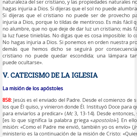
naturaleza del ser cristiano, y las propiedades naturales
hagas injuria a Dios. Si dijeras que el sol no puede alumbrar,
Si dijeras que el cristiano no puede ser de provecho p
injuria a Dios, porque lo tildas de mentiroso. Es más fácil q
no alumbre, que no que deje de dar luz un cristiano; más fá
la luz fuese tinieblas. No digas que es cosa imposible: lo c
No hagas injuria a Dios. Si ponemos en orden nuestra pro
demás que hemos dicho se seguirá por consecuencia 
cristiano no puede quedar escondida; una lámpara tan
puede ocultarse».
V. CATECISMO DE LA IGLESIA
La misión de los apóstoles
858:
Jesús es el enviado del Padre. Desde el comienzo de s
los que Él quiso, y vinieron donde Él. Instituyó Doce para q
para enviarlos a predicar» (
Mc
3, 13-14). Desde entonces,
[es lo que significa la palabra griega «
apostoloi
»]. En el
misión: «Como el Padre me envió, también yo os envío» (
J
ministerio es la continuación de la misión de Cristo: «Quie