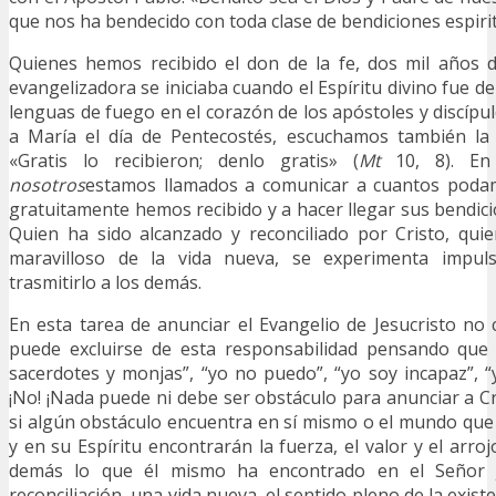
que nos ha bendecido con toda clase de bendiciones espirit
Quienes hemos recibido el don de la fe, dos mil años 
evangelizadora se iniciaba cuando el Espíritu divino fue 
lenguas de fuego en el corazón de los apóstoles y discípu
a María el día de Pentecostés, escuchamos también la i
«Gratis lo recibieron; denlo gratis» (
Mt
10, 8). En
nosotros
estamos llamados a comunicar a cuantos podam
gratuitamente hemos recibido y a hacer llegar sus bendic
Quien ha sido alcanzado y reconciliado por Cristo, qui
maravilloso de la vida nueva, se experimenta impul
trasmitirlo a los demás.
En esta tarea de anunciar el Evangelio de Jesucristo no
puede excluirse de esta responsabilidad pensando que 
sacerdotes y monjas”, “yo no puedo”, “yo soy incapaz”, “y
¡No! ¡Nada puede ni debe ser obstáculo para anunciar a Cr
si algún obstáculo encuentra en sí mismo o el mundo que 
y en su Espíritu encontrarán la fuerza, el valor y el arro
demás lo que él mismo ha encontrado en el Señor J
reconciliación, una vida nueva, el sentido pleno de la exis