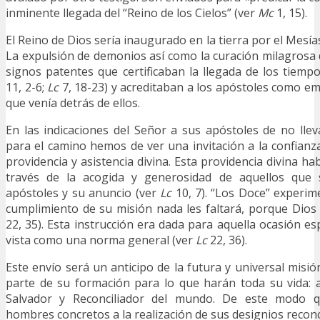
inminente llegada del “Reino de los Cielos” (ver
Mc
1, 15).
El Reino de Dios sería inaugurado en la tierra por el Mesí
La expulsión de demonios así como la curación milagrosa
signos patentes que certificaban la llegada de los tiemp
11, 2-6;
Lc
7, 18-23) y acreditaban a los apóstoles como e
que venía detrás de ellos.
En las indicaciones del Señor a sus apóstoles de no lle
para el camino hemos de ver una invitación a la confianza
providencia y asistencia divina. Esta providencia divina h
través de la acogida y generosidad de aquellos que s
apóstoles y su anuncio (ver
Lc
10, 7). “Los Doce” experime
cumplimiento de su misión nada les faltará, porque Dios 
22, 35). Esta instrucción era dada para aquella ocasión es
vista como una norma general (ver
Lc
22, 36).
Este envío será un anticipo de la futura y universal misió
parte de su formación para lo que harán toda su vida: a
Salvador y Reconciliador del mundo. De este modo q
hombres concretos a la realización de sus designios reconc