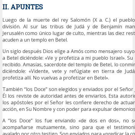
II. APUNTES
Luego de la muerte del rey Salomón (X a. C.) el pueblo
división. Al sur las tribus de Judá y de Benjamín ma
Jerusalén como único lugar de culto, mientras las diez rest
acuden a un templo en Betel.
Un siglo después Dios elige a Amós como mensajero suyo (1
a Betel diciéndole: «Ve y profetiza a mi pueblo Israel». S
recibido. Amasías, sacerdote del templo de Betel, lo conmin
diciéndole: «Vidente, vete y refúgiate en tierra de Jud
profetiza allí. No vuelvas a profetizar en Betel».
También “los Doce” son elegidos y enviados por el Señor J
Él los reviste de autoridad antes de enviarlos. Esta autor
los apóstoles por el Señor les confiere derecho de actuar
acción, en Su Nombre y con poder para expulsar demonios
A “los Doce” los fue enviando «de dos en dos», no s
acompañarse mutuamente, sino para que el testimon
avalado por otro testigo. Son enviados para «predicar la c