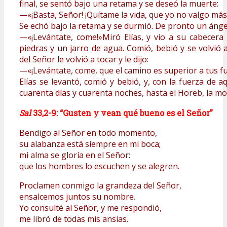
final, se sentó bajo una retama y se deseó la muerte:
—«¡Basta, Señor! ¡Quítame la vida, que yo no valgo más
Se echó bajo la retama y se durmió. De pronto un ángel l
—«¡Levántate, come!»Miró Elías, y vio a su cabecera
piedras y un jarro de agua. Comió, bebió y se volvió 
del Señor le volvió a tocar y le dijo:
—«¡Levántate, come, que el camino es superior a tus fu
Elías se levantó, comió y bebió, y, con la fuerza de 
cuarenta días y cuarenta noches, hasta el Horeb, la m
Sal
33,2-9: “Gusten y vean qué bueno es el Señor”
Bendigo al Señor en todo momento,
su alabanza está siempre en mi boca;
mi alma se gloría en el Señor:
que los hombres lo escuchen y se alegren.
Proclamen conmigo la grandeza del Señor,
ensalcemos juntos su nombre.
Yo consulté al Señor, y me respondió,
me libró de todas mis ansias.