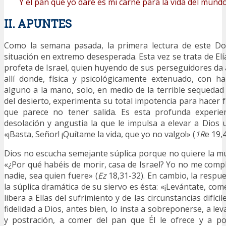
Y el pan que yo daré es mi carne para la vida del mundo
II. APUNTES
Como la semana pasada, la primera lectura de este D
situación en extremo desesperada. Esta vez se trata de El
profeta de Israel, quien huyendo de sus perseguidores da a
allí donde, física y psicológicamente extenuado, con h
alguno a la mano, solo, en medio de la terrible sequedad 
del desierto, experimenta su total impotencia para hacer 
que parece no tener salida. Es esta profunda experien
desolación y angustia la que le impulsa a elevar a Dios 
«¡Basta, Señor! ¡Quítame la vida, que yo no valgo!» (
1R
e 19,4
Dios no escucha semejante súplica porque no quiere la mu
«¿Por qué habéis de morir, casa de Israel? Yo no me comp
nadie, sea quien fuere» (
Ez
18,31-32). En cambio, la respue
la súplica dramática de su siervo es ésta: «¡Levántate, come
libera a Elías del sufrimiento y de las circunstancias difíc
fidelidad a Dios, antes bien, lo insta a sobreponerse, a lev
y postración, a comer del pan que Él le ofrece y a p