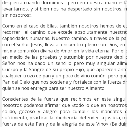
des­pierta cuando dormimos… pero en nues­tra mano está
levantarnos, y si bien nos ha despertado sin nosotros, 
sin nosotros».
Como en el caso de Elías, también nosotros hemos de e
recorrer el camino que excede absolutamente nuestras
capacidades humanas. Nuestro camino, a través de la pa
con el Señor Jesús, lleva al encuentro pleno con Dios, en 
misma comunión divina de Amor en la vida eterna. Por ello
en medio de las pruebas y sucumbir por nuestra debilida
Señor nos ha dado un sencillo pero muy singular alimen
Cuerpo y la Sangre de su propio Hijo, que aparecen ant
cualquier trozo de pan y un poco de vino común, pero qu
Pan del Cielo que nos sostiene y fortalece con la fuerza d
quien se nos entrega para ser nuestro Alimento.
Conscientes de la fuerza que recibimos en este singu
nosotros podemos afirmar que «todo lo que en nosotros 
sólido, gozoso y alegre para cumplir los mandatos d
sufrimiento, practicar la obediencia, defender la justicia, t
fuerza de este Pan y de la alegría de este Vino» (Balduin