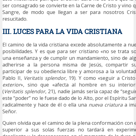
ser consagrado se convierte en la Carne de Cristo y vino 
Sangre, de modo que llegan a ser para nosotros Cri
resucitado.
III. LUCES PARA LA VIDA CRISTIANA
El camino de la vida cristiana excede absolutamente a nue
posibilidades. Y es que para ser cristiano «no se trata 
una enseñanza y de cumplir un mandamiento, sino de alg
adherirse a la persona misma de Jesús, compartir su
participar de su obediencia libre y amorosa a la voluntad
Pablo II,
Veritatis splendor
, 19). Y como «seguir a Crist
exterior
», sino que «afecta al hombre en su interio
(
Veritatis splendor
, 21), nadie jamás sería capaz de “segui
este “poder” no le fuese dado de lo Alto, por el Espíritu S
radicalmente y hace de él o ella una
nueva criatura
a ima
Señor.
Quien olvida que el camino de la plena conformación con 
superior a sus solas fuerzas no tardará en experimen