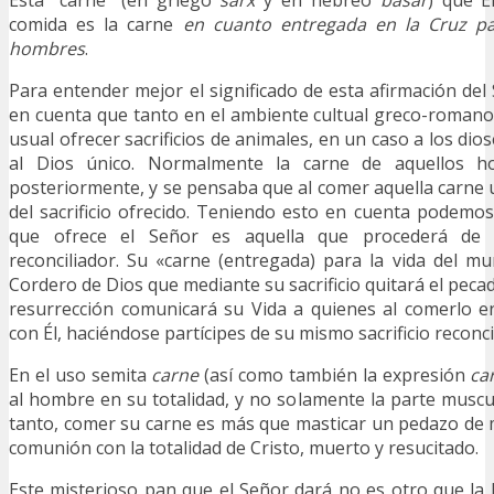
comida es la carne
en cuanto entregada en la Cruz pa
hombres
.
Para entender mejor el significado de esta afirmación de
en cuenta que tanto en el ambiente cultual greco-romano
usual ofrecer sacrificios de animales, en un caso a los dio
al Dios único. Normalmente la carne de aquellos h
posteriormente, y se pensaba que al comer aquella carne u
del sacrificio ofrecido. Teniendo esto en cuenta podemo
que ofrece el Señor es aquella que procederá de s
reconciliador. Su «carne (entregada) para la vida del m
Cordero de Dios que mediante su sacrificio quitará el pec
resurrección comunicará su Vida a quienes al comerlo 
con Él, haciéndose partícipes de su mismo sacrificio reconci
En el uso semita
carne
(así como también la expresión
ca
al hombre en su totalidad, y no solamente la parte muscu
tanto, comer su carne es más que masticar un pedazo de 
comunión con la totalidad de Cristo, muerto y resucitado.
Este misterioso pan que el Señor dará no es otro que la E