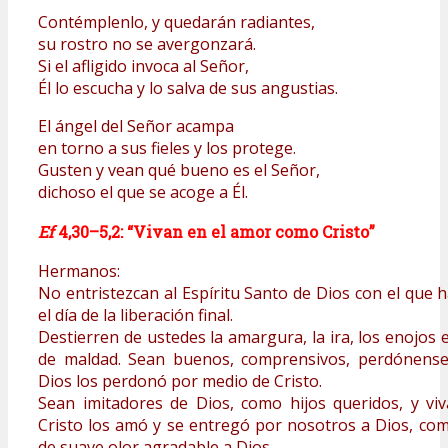
Contémplenlo, y quedarán radiantes,
su rostro no se avergonzará.
Si el afligido invoca al Señor,
Él lo escucha y lo salva de sus angustias.
El ángel del Señor acampa
en torno a sus fieles y los protege.
Gusten y vean qué bueno es el Señor,
dichoso el que se acoge a Él.
Ef
4,30–5,2: “Vivan en el amor como Cristo”
Hermanos:
No entristezcan al Espíritu Santo de Dios con el que 
el día de la liberación final.
Destierren de ustedes la amargura, la ira, los enojos e 
de maldad. Sean buenos, comprensivos, perdó­nens
Dios los perdonó por medio de Cristo.
Sean imitadores de Dios, como hijos queridos, y v
Cristo los amó y se entregó por nosotros a Dios, como
de suave olor agradable a Dios.