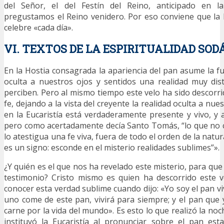
del Señor, el del Festín del Reino, anticipado en la
pregustamos el Reino venidero. Por eso conviene que la li
celebre «cada día».
VI. TEXTOS DE LA ESPIRITUALIDAD SOD
En la Hostia consagrada la apariencia del pan asume la f
oculta a nuestros ojos y sentidos una realidad muy dis
perciben. Pero al mismo tiempo este velo ha sido descorri
fe, dejando a la vista del creyente la realidad oculta a nue
en la Eucaristía está verdaderamente presente y vivo, y a
pero como acertadamente decía Santo Tomás, “lo que no 
lo atestigua una fe viva, fuera de todo el orden de la natu
es un signo: esconde en el misterio realidades sublimes”».
¿Y quién es el que nos ha revelado este misterio, para qu
testimonio? Cristo mismo es quien ha descorrido este 
conocer esta verdad sublime cuando dijo: «Yo soy el pan vivo
uno come de este pan, vivirá para siempre; y el pan que y
carne por la vida del mundo». Es esto lo que realizó la n
instituyó la Eucaristía al pronunciar sobre el pan est