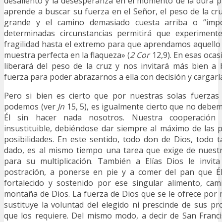
desaliento y la desesperanza en el momento de la dura 
aprende a buscar su fuerza en el Señor, el peso de la c
grande y el camino demasiado cuesta arriba o “impo
determinadas circunstancias permitirá que experiment
fragilidad hasta el extremo para que aprendamos aquello
muestra perfecta en la flaqueza» (
2 Cor
12,9). En esas ocas
liberará del peso de la cruz y nos invitará más bien a
fuerza para poder abrazarnos a ella con decisión y cargarl
Pero si bien es cierto que por nuestras solas fuerzas
podemos (ver
Jn
15, 5), es igualmente cierto que no debe
Él sin hacer nada nosotros. Nuestra cooperación 
insustituible, debiéndose dar siempre al máximo de las 
posibilidades. En este sentido, todo don de Dios, todo 
dado, es al mismo tiempo una tarea que exige de nuestr
para su multiplicación. También a Elías Dios le invit
postración, a ponerse en pie y a comer del pan que Él
fortalecido y sostenido por ese singular alimento, cam
montaña de Dios. La fuerza de Dios que se le ofrece por
sustituye la voluntad del elegido ni prescinde de sus pr
que los requiere. Del mismo modo, a decir de San Franci