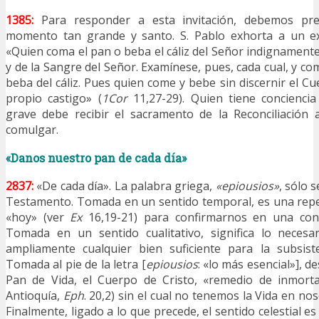
1385:
Para responder a esta invitación, debemos pr
momento tan grande y santo. S. Pablo exhorta a un ex
«Quien coma el pan o beba el cáliz del Señor indignamente
y de la Sangre del Señor. Examínese, pues, cada cual, y c
beba del cáliz. Pues quien come y bebe sin discernir el C
propio castigo» (
1Cor
11,27-29). Quien tiene concienci
grave debe recibir el sacramento de la Reconciliación 
comulgar.
«Danos nuestro pan de cada día»
2837:
«De cada día». La palabra griega,
«epiousios»
, sólo 
Testamento. Tomada en un sentido temporal, es una repe
«hoy» (ver
Ex
16,19-21) para confirmarnos en una conf
Tomada en un sentido cualitativo, significa lo necesa
ampliamente cualquier bien suficiente para la subsist
Tomada al pie de la letra [
epiousios
: «lo más esencial»], d
Pan de Vida, el Cuerpo de Cristo, «remedio de inmortal
Antioquía,
Eph
. 20,2) sin el cual no tenemos la Vida en no
Finalmente, ligado a lo que precede, el sentido celestial es 