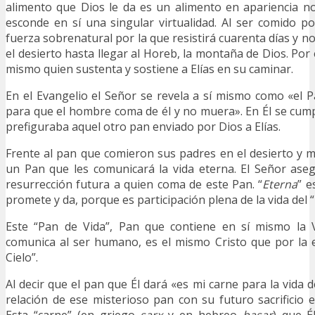
alimento que Dios le da es un alimento en apariencia no
esconde en sí una singular virtualidad. Al ser comido p
fuerza sobrenatural por la que resistirá cuarenta días y 
el desierto hasta llegar al Horeb, la montaña de Dios. Por
mismo quien sustenta y sostiene a Elías en su caminar.
En el Evangelio el Señor se revela a sí mismo como «el Pa
para que el hombre coma de él y no muera». En Él se cump
prefiguraba aquel otro pan enviado por Dios a Elías.
Frente al pan que comieron sus padres en el desierto y mu
un Pan que les comunicará la vida eterna. El Señor ase
resurrección futura a quien coma de este Pan. “
Eterna
” e
promete y da, porque es participación plena de la vida del 
Este “Pan de Vida”, Pan que contiene en sí mismo la 
comunica al ser humano, es el mismo Cristo que por la 
Cielo”.
Al decir que el pan que Él dará «es mi carne para la vida
relación de ese misterioso pan con su futuro sacrificio e
Esta “carne” (en griego
sarx
y en hebreo
basar
) que É