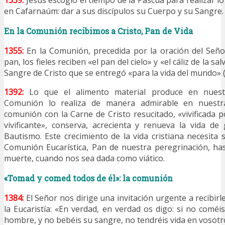
1339:
Jesús escogió el tiempo de la Pascua para realizar l
en Cafarnaúm: dar a sus discípulos su Cuerpo y su Sangre.
En la Comunión recibimos a Cristo, Pan de Vida
1355:
En la Comunión, precedida por la oración del Señor
pan, los fieles reciben «el pan del cielo» y «el cáliz de la sa
Sangre de Cristo que se entregó «para la vida del mundo» 
1392:
Lo que el alimento material produce en nuestr
Comunión lo realiza de manera admirable en nuestra 
comunión con la Carne de Cristo resucitado, «vivificada p
vivificante», conserva, acrecienta y renueva la vida de 
Bautismo. Este crecimiento de la vida cristiana necesita 
Comunión Eucarística, Pan de nuestra peregrinación, ha
muerte, cuando nos sea dada como viático.
«Tomad y comed todos de él»: la comunión
1384:
El Señor nos dirige una invitación urgente a recibir
la Eucaristía: «En verdad, en verdad os digo: si no coméis
hombre, y no bebéis su sangre, no tendréis vida en vosotr