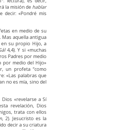
1ª. lectura), es decir,
rá la misión de
hablar
e decir: «Pondré mis
ofetas en medio de su
. Mas aquella antigua
en su propio Hijo, a
Gál
4,4). Y si «muchas
tros Padres por medio
o por medio del Hijo»
er, un profeta “como
re: «Las palabras que
an no es mía, sino del
o Dios «revelarse a Sí
sta revelación, Dios
igos, trata con ellos
m
, 2). Jesucristo es la
ido decir a su criatura