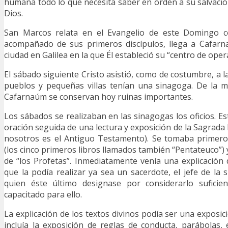
humana todo lo que necesita saber en orden a su salvación
Dios.
San Marcos relata en el Evangelio de este Domingo c
acompañado de sus primeros discípulos, llega a Cafar
ciudad en Galilea en la que Él estableció su “centro de oper
El sábado siguiente Cristo asistió, como de costumbre, a 
pueblos y pequeñas villas tenían una sinagoga. De la m
Cafarnaúm se conservan hoy ruinas importantes.
Los sábados se realizaban en las sinagogas los oficios. E
oración seguida de una lectura y exposición de la Sagrada 
nosotros es el Antiguo Testamento). Se tomaba primero 
(los cinco primeros libros llamados también “Pentateuco”) 
de “los Profetas”. Inmediatamente venía una explicación d
que la podía realizar ya sea un sacerdote, el jefe de la 
quien éste último designase por considerarlo suficie
capacitado para ello.
La explicación de los textos divinos podía ser una exposició
incluía la exposición de reglas de conducta, parábolas, e