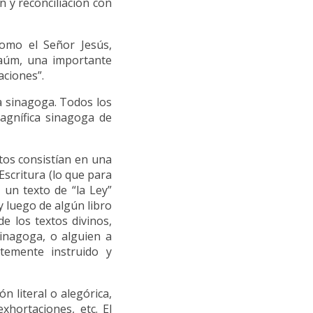
 y reconciliación con
omo el Señor Jesús,
naúm, una importante
aciones”.
la sinagoga. Todos los
agnífica sinagoga de
stos consistían en una
Escritura (lo que para
un texto de “la Ley”
y luego de algún libro
e los textos divinos,
sinagoga, o alguien a
ntemente instruido y
n literal o alegórica,
xhortaciones, etc. El