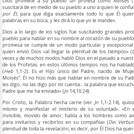
Dios promete a su pueblo un
profeta como Moisés
(
suscitará de en medio de su pueblo a uno a quien le confia
por Él
, para que diga exactamente todo lo que Él quier
palabras en su boca, y les dirá lo que yo le mande».
Dios a lo largo de los siglos fue suscitando grandes pr
pueblo para hablar en su nombre al corazón de su pueblo
promesa se cumple de un modo particular y excepcional 
quien envió Dios «al llegar la plenitud de los tiempos» (
veces y de muchos modos habló Dios en el pasado a nues
de los Profetas; en estos últimos tiempos nos ha hablad
(
Heb
1,1-2). Es el Hijo único del Padre, nacido de Muj
Moisés”. Él no hizo más que hablar en nombre de su Pad
les digo, no las digo por mi cuenta… la palabra que escuch
Padre que me ha enviado» (
Jn
14,10.24).
Por Cristo, la Palabra hecha carne (ver
Jn
1,1-2.14), quis
mismo y manifestar el misterio de su voluntad». «En e
invisible, movido de amor, habla a los hombres como am
para invitarlos y recibirlos en su compañía» (
Dei Verbu
plenitud de toda la revelación, es decir, por Él Dios ha quer