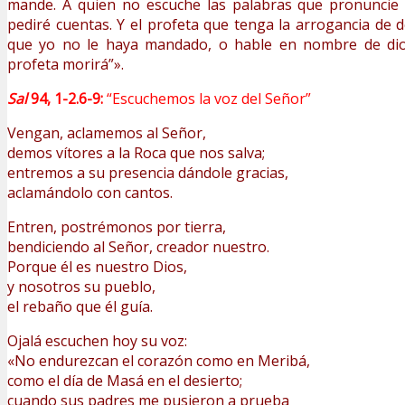
mande. A quien no escuche las palabras que pronuncie
pediré cuentas. Y el profeta que tenga la arrogancia de 
que yo no le haya mandado, o hable en nombre de dios
profeta morirá”».
Sal
94, 1-2.6-9:
“Escuchemos la voz del Señor”
Vengan, aclamemos al Señor,
demos vítores a la Roca que nos salva;
entremos a su presencia dándole gracias,
aclamándolo con cantos.
Entren, postrémonos por tierra,
bendiciendo al Señor, creador nuestro.
Porque él es nuestro Dios,
y nosotros su pueblo,
el rebaño que él guía.
Ojalá escuchen hoy su voz:
«No endurezcan el corazón como en Meribá,
como el día de Masá en el desierto;
cuando sus padres me pusieron a prueba