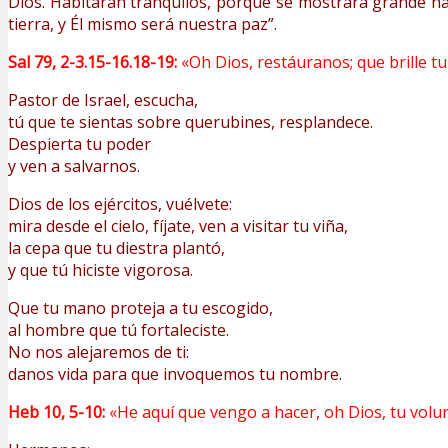
Dios. Habitarán tranquilos, porque se mostrará grande has
tierra, y Él mismo será nuestra paz”.
Sal 79, 2-3.15-16.18-19:
«Oh Dios, restáuranos; que brille tu
Pastor de Israel, escucha,
tú que te sientas sobre querubines, resplandece.
Despierta tu poder
y ven a salvarnos.
Dios de los ejércitos, vuélvete:
mira desde el cielo, fíjate, ven a visitar tu viña,
la cepa que tu diestra plantó,
y que tú hiciste vigorosa.
Que tu mano proteja a tu escogido,
al hombre que tú fortaleciste.
No nos alejaremos de ti:
danos vida para que invoquemos tu nombre.
Heb 10, 5-10:
«He aquí que vengo a hacer, oh Dios, tu volu