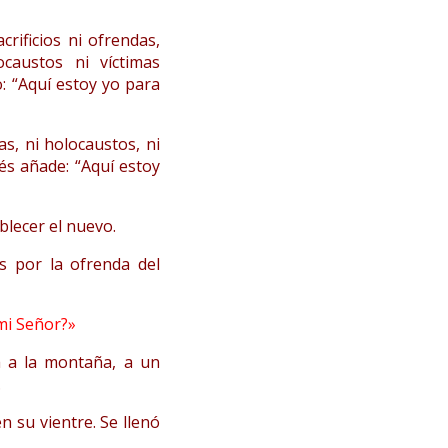
rificios ni ofrendas,
austos ni víctimas
o: “Aquí estoy yo para
as, ni holocaustos, ni
és añade: “Aquí estoy
blecer el nuevo.
s por la ofrenda del
mi Señor?»
a a la montaña, a un
.
n su vientre. Se llenó