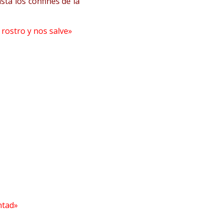
ta los confines de la
 rostro y nos salve»
ntad»