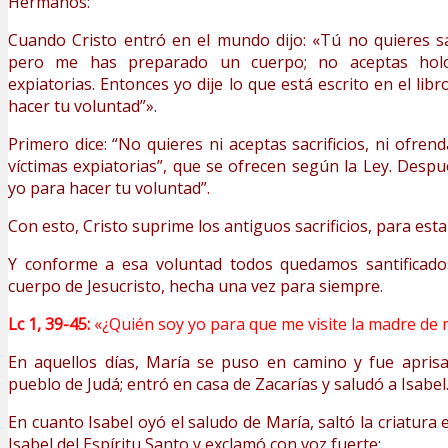
Hermanos:
Cuando Cristo entró en el mundo dijo: «Tú no quieres sac
pero me has preparado un cuerpo; no aceptas holoc
expiatorias. Entonces yo dije lo que está escrito en el libr
hacer tu voluntad”».
Primero dice: “No quieres ni aceptas sacrificios, ni ofrend
víctimas expiatorias”, que se ofrecen según la Ley. Despu
yo para hacer tu voluntad”.
Con esto, Cristo suprime los antiguos sacrificios, para esta
Y conforme a esa voluntad todos quedamos santificado
cuerpo de Jesucristo, hecha una vez para siempre.
Lc 1, 39-45:
«¿Quién soy yo para que me visite la madre de 
En aquellos días, María se puso en camino y fue apris
pueblo de Judá; entró en casa de Zacarías y saludó a Isabel
En cuanto Isabel oyó el saludo de María, saltó la criatura e
Isabel del Espíritu Santo y exclamó con voz fuerte: