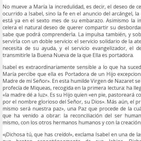
No mueve a María la incredulidad, es decir, el deseo de c
ocurrido a Isabel, sino la fe en el anuncio del arcángel, la
está ya en el sexto mes de su embarazo. Asimismo la 
celera el natural deseo de querer compartir su desborda
sabe que podrá comprenderla. La impulsa también, y sob
servirla con un doble servicio: el servicio solidario de la at
necesita de su ayuda, y el servicio evangelizador, el 
transmitirle la Buena Nueva de la que Ella es portadora.
Isabel es extraordinariamente sensible a lo que ha suce
María percibe que ella es Portadora de un Hijo excepciona
Madre de mi Señor». En esta humilde Virgen de Nazaret se 
profecía de Miqueas, recogida en la primera lectura: ha ll
«la madre dé a luz». Es su Hijo quien «en pie, pastoreará co
por el nombre glorioso del Señor, su Dios». Más aún, el p
mismo será nuestra paz», una Paz que procede de la cuá
que ha venido a obrar: la reconciliación del ser huma
mismo, con los otros hermanos humanos y con la creación
«¡Dichosa tú, que has creído!», exclama Isabel en una de l