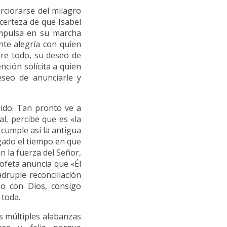
erciorarse del milagro
 certeza de que Isabel
impulsa en su marcha
nte alegría con quien
re todo, su deseo de
ención solícita a quien
deseo de anunciarle y
dido. Tan pronto ve a
l, percibe que es «la
cumple así la antigua
egado el tiempo en que
n la fuerza del Señor,
rofeta anuncia que «Él
druple reconciliación
no con Dios, consigo
 toda.
as múltiples alabanzas