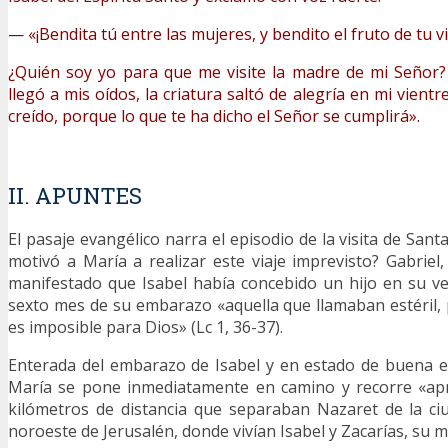
— «¡Bendita tú entre las mujeres, y bendito el fruto de tu v
¿Quién soy yo para que me visite la madre de mi Señor?
llegó a mis oídos, la criatura saltó de alegría en mi vientr
creído, porque lo que te ha dicho el Señor se cumplirá».
II. APUNTES
El pasaje evangélico narra el episodio de la visita de Sant
motivó a María a realizar este viaje imprevisto? Gabriel,
manifestado que Isabel había concebido un hijo en su ve
sexto mes de su embarazo «aquella que llamaban estéril
es imposible para Dios» (Lc 1, 36-37).
Enterada del embarazo de Isabel y en estado de buena e
María se pone inmediatamente en camino y recorre «apr
kilómetros de distancia que separaban Nazaret de la ci
noroeste de Jerusalén, donde vivían Isabel y Zacarías, su m