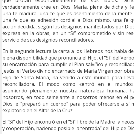
que brotan espontáneamente de sus labios. Dich
verdaderamente cree en Dios. María, plena de dicha y fe
una fe madura, una fe que es asentimiento de la mente 
una fe que es adhesión cordial a Dios mismo, una fe 
acción decidida, según los designios manifestados por Dios
expresa en la obras, en un “Sí” comprometido y sin res
servicio de sus designios reconciliadores.
En la segunda lectura la carta a los Hebreos nos habla de ot
plena disponibilidad que pronuncia el Hijo, el “Sí” del Verb
su encarnación para cumplir el Plan salvífico y reconciliad
Jesús, el Verbo divino encarnado de María Virgen por obra 
Hijo de Santa María, ha venido a este mundo para llev
reconciliadora. El modo como «entró en el mundo»
asumiendo plenamente nuestra naturaleza humana, h
nosotros, en todo semejante a nosotros menos en el p
Dios le “preparó un cuerpo” para poder ofrecerse a sí 
expiatorio en el Altar de la Cruz.
El “Sí” del Hijo encontró en el “Sí” libre de la Madre la ne
y cooperación, haciendo posible la “entrada” del Hijo de D