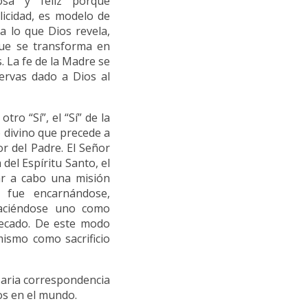
osa y feliz porque
licidad, es modelo de
a lo que Dios revela,
que se transforma en
. La fe de la Madre se
ervas dado a Dios al
ro “Sí”, el “Sí” de la
o divino que precede a
or del Padre. El Señor
del Espíritu Santo, el
ar a cabo una misión
 fue encarnándose,
aciéndose uno como
ecado. De este modo
mismo como sacrificio
cesaria correspondencia
ios en el mundo.