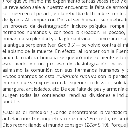
¿Por qué yo mismo me experimento tantas veces roto y di
La revelación sale a nuestro encuentro: la falta de armoní
su origen en el pecado, en la rebeldía del hombre frente 
designios. Al romper con Dios el ser humano se quiebra i
un proceso de desintegración incluso psíquica, rompe
hermanos humanos y con toda la creación. El pecado, le
humano a su plenitud y a la gloria divina —como sinuos
la antigua serpiente (ver
Gén
3,5)— se volvió contra él m
el abismo de la muerte. En efecto, al romper con la Fuen
amor la criatura humana se quebró interiormente ella 
este modo en un proceso de desintegración incluso 
asimismo la comunión con sus hermanos humanos y co
Frutos amargos de esta
cuádruple
ruptura
son la pérdid
interior, que se expresan en la experiencia de vacío, soledad,
amargura, ansiedades, etc. De esa falta de paz y armonía
surgen todas las contiendas, rencillas, divisiones e incl
pueblos.
¿Cuál es el remedio? ¿Dónde encontramos la verdadera
anhelan nuestros inquietos corazones? En Cristo, recuer
Dios reconciliando al mundo consigo» (
2Cor
5,19). Porque