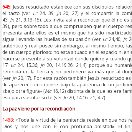
645:
Jesús resucitado establece con sus discípulos relacio
el tacto (ver
Lc
24, 39;
Jn
20, 27) y el compartir la com
43;
Jn
21, 9.13-15). Les invita así a reconocer que él no es 
39), pero sobre todo a que comprueben que el cuerpo res
presenta ante ellos es el mismo que ha sido martirizado 
sigue llevando las huellas de su pasión (ver
Lc
24,40;
Jn
20
auténtico y real posee sin embargo, al mismo tiempo, l
de un cuerpo glorioso: no está situado en el espacio ni en
hacerse presente a su voluntad donde quiere y cuando qu
17;
Lc
24, 15.36;
Jn
20, 14.19.26; 21,4) porque su human
retenida en la tierra y no pertenece ya más que al dom
(ver
Jn
20,17). Por esta razón también Jesús resucitado e
de aparecer como quiere: bajo la apariencia de un jardine
«bajo otra figura» (
Mc
16,12) distinta de la que les era famil
eso para suscitar su fe (ver
Jn
20, 14.16; 21, 4.7).
La paz viene por la reconciliación
1468:
«Toda la virtud de la penitencia reside en que nos re
Dios y nos une con Él con profunda amistad». El fin 