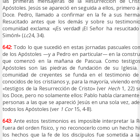
las primeras mensajeras de la Resurrección de Cris
Apóstoles. Jesús se apareció en seguida a ellos, primero 
Doce. Pedro, llamado a confirmar en la fe a sus herma
Resucitado antes que los demás y sobre su testimonio
comunidad exclama: «¡Es verdad! ¡El Señor ha resucitad
Simón!» (
Lc
24, 34).
642:
Todo lo que sucedió en estas jornadas pascuales c
de los Apóstoles —y a Pedro en particular— en la constru
que comenzó en la mañana de Pascua. Como testigos 
Apóstoles son las piedras de fundación de su Iglesia.
comunidad de creyentes se funda en el testimonio de
conocidos de los cristianos y, para la mayoría, viviendo ent
«testigos de la Resurrección de Cristo» (ver
Hech
1, 22) s
los Doce, pero no solamente ellos: Pablo habla claramente
personas a las que se apareció Jesús en una sola vez, ad
todos los Apóstoles (ver
1 Cor
15, 4-8).
643:
Ante estos testimonios es imposible interpretar la R
fuera del orden físico, y no reconocerlo como un hecho h
los hechos que la fe de los discípulos fue sometida a la