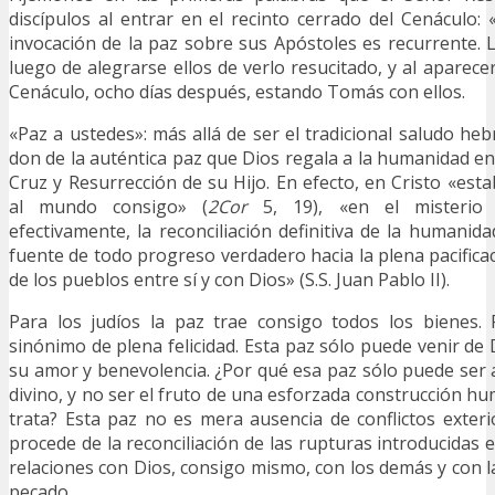
discípulos al entrar en el recinto cerrado del Cenáculo: 
invocación de la paz sobre sus Apóstoles es recurrente.
luego de alegrarse ellos de verlo resucitado, y al aparec
Cenáculo, ocho días después, estando Tomás con ellos.
«Paz a ustedes»: más allá de ser el tradicional saludo heb
don de la auténtica paz que Dios regala a la humanidad en
Cruz y Resurrección de su Hijo. En efecto, en Cristo «est
al mundo consigo» (
2Cor
5, 19), «en el misterio p
efectivamente, la reconciliación definitiva de la humanid
fuente de todo progreso verdadero hacia la plena pacifica
de los pueblos entre sí y con Dios» (S.S. Juan Pablo II).
Para los judíos la paz trae consigo todos los bienes. 
sinónimo de plena felicidad. Esta paz sólo puede venir de
su amor y benevolencia. ¿Por qué esa paz sólo puede ser
divino, y no ser el fruto de una esforzada construcción h
trata? Esta paz no es mera ausencia de conflictos exteri
procede de la reconciliación de las rupturas introducidas
relaciones con Dios, consigo mismo, con los demás y con l
pecado.