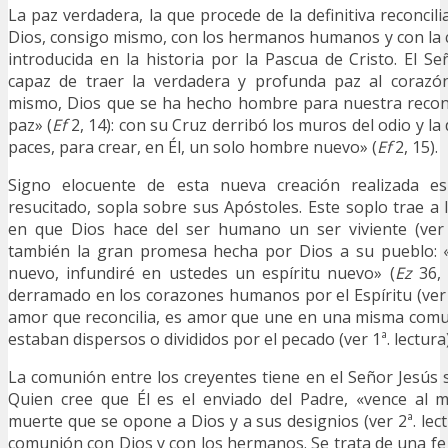
La paz verdadera, la que procede de la definitiva reconcil
Dios, consigo mismo, con los hermanos humanos y con la c
introducida en la historia por la Pascua de Cristo. El Se
capaz de traer la verdadera y profunda paz al coraz
mismo, Dios que se ha hecho hombre para nuestra reconc
paz» (
Ef
2, 14): con su Cruz derribó los muros del odio y la 
paces, para crear, en Él, un solo hombre nuevo» (
Ef
2, 15).
Signo elocuente de esta nueva creación realizada es 
resucitado, sopla sobre sus Apóstoles. Este soplo trae 
en que Dios hace del ser humano un ser viviente (ve
también la gran promesa hecha por Dios a su pueblo: 
nuevo, infundiré en ustedes un espíritu nuevo» (
Ez
36, 
derramado en los corazones humanos por el Espíritu (ve
amor que reconcilia, es amor que une en una misma comu
estaban dispersos o divididos por el pecado (ver 1ª. lectura)
La comunión entre los creyentes tiene en el Señor Jesús s
Quien cree que Él es el enviado del Padre, «vence al m
muerte que se opone a Dios y a sus designios (ver 2ª. lec
comunión con Dios y con los hermanos. Se trata de una fe