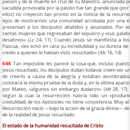
pasión y de la muerte en cruz de su Maestro, anunciada p
sacudida provocada por la pasión fue tan grande que (por
ellos) no creyeron tan pronto en la noticia de la resurre
lejos de mostrarnos una comunidad arrobada por una exa
presentan a los discípulos abatidos y asustados. Por e
santas mujeres que regresaban del sepulcro y «sus palab
desatinos» (
Lc
24, 11). Cuando Jesús se manifiesta a los
Pascua, «les echó en cara su incredulidad y su dureza d
creído a quienes le habían visto resucitado» (
Mc
16, 14).
644
:
Tan imposible les parece la cosa que, incluso puesto
Jesús resucitado, los discípulos dudan todavía: creen ver u
de creerlo a causa de la alegría y estaban asombrados
conocerá la misma prueba de la duda y, en la última aparici
por Mateo, «algunos sin embargo dudaron» (
Mt
28, 17).
según la cual la resurrección habría sido un «product
credulidad) de los Apóstoles no tiene consistencia. Muy al 
Resurrección nació —bajo la acción de la gracia divina— de 
de la realidad de Jesús resucitado.
El estado de la humanidad resucitada de Cristo