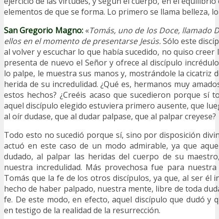
ejercicio de las virtudes, y según el cuerpo, en el equilibri
elementos de que se forma. Lo primero se llama belleza, l
San
Gregorio Magno:
«
Tomás, uno de los Doce, llamado D
ellos en el momento de presentarse Jesús.
Sólo este discí
al volver y escuchar lo que había sucedido, no quiso creer 
presenta de nuevo el Señor y ofrece al discípulo incrédul
lo palpe, le muestra sus manos y, mostrándole la cicatriz d
herida de su incredulidad. ¿Qué es, hermanos muy amados
estos hechos? ¿Creéis acaso que sucedieron porque sí t
aquel discípulo elegido estuviera primero ausente, que lue
al oír dudase, que al dudar palpase, que al palpar creyese?
Todo esto no sucedió porque sí, sino por disposición divi
actuó en este caso de un modo admirable, ya que aquel
dudado, al palpar las heridas del cuerpo de su maestro
nuestra incredulidad. Más provechosa fue para nuestra 
Tomás que la fe de los otros discípulos, ya que, al ser él i
hecho de haber palpado, nuestra mente, libre de toda duda
fe. De este modo, en efecto, aquel discípulo que dudó y q
en testigo de la realidad de la resurrección.