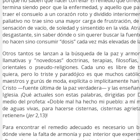
porque no saben qué hacer con ella? El remedio que ofrece
termina siendo peor que la enfermedad, y aquello que par
traer el consuelo a un corazón roto y dividido interiormen
paliativo no trae sino una mayor carga de frustración, d
sensación de vacío, de soledad y sinsentido en la vida. At
desgastante, sin saber dónde o sin querer buscar la fuent
no hacen sino consumir “dosis” cada vez más elevadas de l
Otros tantos se lanzan a la búsqueda de la paz y armon
llamativas y “novedosas” doctrinas, terapias, filosofías,
orientales o pseudo-religiones. Cada uno es libre de
quiera, pero lo triste y paradójico es que muchos católic
maestros y gurús de moda, explícita o implícitamente han
Cristo —fuente última de la paz verdadera— y las enseñanz
Iglesia. ¡Qué actuales son estas palabras, dirigidas por
medio del profeta: «Doble mal ha hecho mi pueblo: a mí 
de aguas vivas, para hacerse cisternas, cisternas agrie
retienen» (
Jer
2,13)!
Para encontrar el remedio adecuado es necesario un b
dónde viene la falta de armonía y paz interior que exper