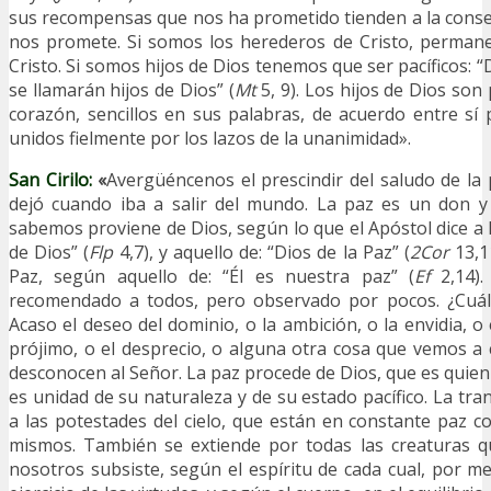
sus recompensas que nos ha prometido tienden a la conse
nos promete. Si somos los herederos de Cristo, perman
Cristo. Si somos hijos de Dios tenemos que ser pacíficos: “D
se llamarán hijos de Dios” (
Mt
5, 9). Los hijos de Dios son 
corazón, sencillos en sus palabras, de acuerdo entre sí p
unidos fielmente por los lazos de la unanimidad».
San Cirilo:
«
Avergüéncenos el prescindir del saludo de la
dejó cuando iba a salir del mundo. La paz es un don y
sabemos proviene de Dios, según lo que el Apóstol dice a l
de Dios” (
Flp
4,7), y aquello de: “Dios de la Paz” (
2Cor
13,1
Paz, según aquello de: “Él es nuestra paz” (
Ef
2,14).
recomendado a todos, pero observado por pocos. ¿Cuál 
Acaso el deseo del dominio, o la ambición, o la envidia, o
prójimo, o el desprecio, o alguna otra cosa que vemos a
desconocen al Señor. La paz procede de Dios, que es quien
es unidad de su naturaleza y de su estado pacífico. La tra
a las potestades del cielo, que están en constante paz c
mismos. También se extiende por todas las creaturas q
nosotros subsiste, según el espíritu de cada cual, por m