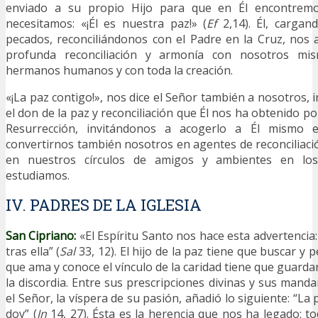
enviado a su propio Hijo para que en Él encontrem
necesitamos: «¡Él es nuestra paz!» (
Ef
2,14). Él, cargan
pecados, reconciliándonos con el Padre en la Cruz, nos
profunda reconciliación y armonía con nosotros mi
hermanos humanos y con toda la creación.
«¡La paz contigo!», nos dice el Señor también a nosotros,
el don de la paz y reconciliación que Él nos ha obtenido p
Resurrección, invitándonos a acogerlo a Él mismo 
convertirnos también nosotros en agentes de reconciliació
en nuestros círculos de amigos y ambientes en lo
estudiamos.
IV. PADRES DE LA IGLESIA
San
Cipriano:
«El Espíritu Santo nos hace esta advertencia:
tras ella” (
Sal
33, 12). El hijo de la paz tiene que buscar y 
que ama y conoce el vínculo de la caridad tiene que guarda
la discordia. Entre sus prescripciones divinas y sus mand
el Señor, la víspera de su pasión, añadió lo siguiente: “La 
doy” (
Jn
14, 27). Ésta es la herencia que nos ha legado: t