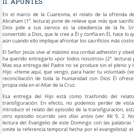
II. APUNTES
En el marco de la Cuaresma, el relato de la ofrenda d
Abraham (1ª. lectura) pone de relieve que más que sacrifi
Dios pide a sus siervos es la obediencia de la fe. U
convertido a Dios, que le cree a Él y confía en Él, hace lo 
aún cuando ello implique afrontar los sacrificios más costo
El Señor Jesús vive al máximo esa cordial adhesión y obed
ha querido entregarlo «por todos nosotros» (2ª. lectura) 
Mas esa entrega del Padre no se produce sin el pleno y l
Hijo: «Heme aquí, que vengo, para hacer tu voluntad» (v
reconciliación de toda la humanidad con Dios Él ofrecer
propia vida en el Altar de la Cruz.
Esa entrega del Hijo está como trasfondo del relato
transfiguración. En efecto, no podemos perder de vist
introducir el relato del episodio de la transfiguración, es
otro episodio ocurrido
seis días antes
(ver
Mc
9, 2;
No
lectura del Evangelio de este Domingo con las palabras 
omite la referencia temporal hecha por el evangelista): e