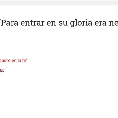
a entrar en su gloria era nec
padre en la fe”
e: