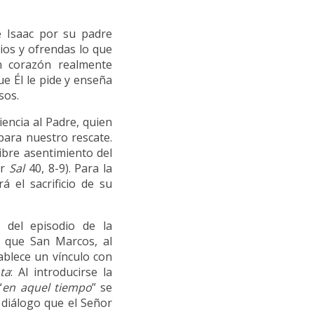
e Isaac por su padre
cios y ofrendas lo que
n corazón realmente
que Él le pide y enseña
sos.
iencia al Padre, quien
para nuestro rescate.
ibre asentimiento del
er
Sal
40, 8-9). Para la
á el sacrificio de su
 del episodio de la
a que San Marcos, al
tablece un vínculo con
ta
: Al introducirse la
“
en aquel tiempo
” se
l diálogo que el Señor