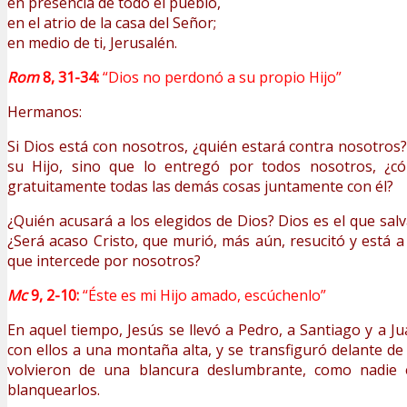
en presencia de todo el pueblo,
en el atrio de la casa del Señor;
en medio de ti, Jerusalén.
Rom
8, 31-34:
“Dios no perdonó a su propio Hijo”
Hermanos:
Si Dios está con nosotros, ¿quién estará contra nosotros
su Hijo, sino que lo entregó por todos nosotros, ¿
gratuitamente todas las demás cosas juntamente con él?
¿Quién acusará a los elegidos de Dios? Dios es el que sal
¿Será acaso Cristo, que murió, más aún, resucitó y está a
que intercede por nosotros?
Mc
9, 2-10:
“Éste es mi Hijo amado, escúchenlo”
En aquel tiempo, Jesús se llevó a Pedro, a Santiago y a J
con ellos a una montaña alta, y se transfiguró delante de 
volvieron de una blancura deslumbrante, como nadie
blanquearlos.