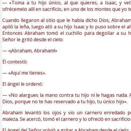
— «Toma a tu hijo único, al que quieres, a Isaac, y ve
ofrécemelo allí en sacrificio, en uno de los montes que yo te
Cuando llegaron al sitio que le había dicho Dios, Abraham l
apiló la leña, luego ató a su hijo Isaac y lo puso sobre el al
Entonces Abraham tomó el cuchillo para degollar a su hi
Señor le gritó desde el cielo:
— «¡Abraham, Abraham!»
Él contestó:
— «Aquí me tienes».
El ángel le ordenó:
— «No alargues la mano contra tu hijo ni le hagas nada.
Dios, porque no te has reservado a tu hijo, tu único hijo».
Abraham levantó los ojos y vio un carnero enredado p
maleza. Se acercó, tomó el carnero y lo ofreció en sacrificio
El ángel del Señor volvió a gritar a Abraham desde el cielo: