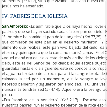
su mente» (
Ef
4,17), sino que vivamos una vida nueva con
Jesús nos ha enseñado.
IV. PADRES DE LA IGLESIA
San Ambrosio:
«Es admirable que Dios haya hecho llover 
padres y que se hayan saciado cada día con pan del cielo. 
“El hombre ha comido el pan de los ángeles” (
Sal
77,25). S
que comieron de este pan en el desierto murieron. Y po
alimento que recibes, este pan vivo bajado del cielo, da 
eterna, y quienquiera que lo coma no morirá jamás. Es el 
»Aquel maná era del cielo, este de más arriba de los cielos
cielo, este es del Señor de los cielos; aquel estaba sujeto
guardaba hasta el día siguiente, este no conoce la corrup
el agua ha brotado de la roca, para ti la sangre brota de 
calmado la sed por un momento, a ti la sangre te lav
hebreos bebieron y siguieron teniendo sed. Tú, una vez
nunca más tendrás sed (
Jn
4,14). Aquello era la prefigurac
plena…
»Era “sombra de lo venidero” (
Col
2,17). Escucha eso
nuestros padres: “En el desierto bebieron de la roca espiri