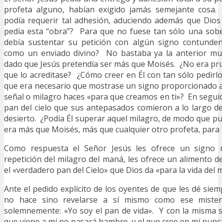
profeta alguno, habían exigido jamás semejante cosa.
podía requerir tal adhesión, aduciendo además que Dios
pedía esta “obra”? Para que no fuese tan sólo una sobe
debía sustentar su petición con algún signo contunden
como un enviado divino? No bastaba ya la anterior mult
dado que Jesús pretendía ser más que Moisés. ¿No era pr
que lo acreditase? ¿Cómo creer en Él con tan sólo pedirl
que era necesario que mostrase un signo proporcionado 
señal o milagro haces «para que creamos en ti»? En seguid
pan del cielo que sus antepasados comieron a lo largo d
desierto. ¿Podía Él superar aquel milagro, de modo que pu
era más que Moisés, más que cualquier otro profeta, para “
Como respuesta el Señor Jesús les ofrece un signo
repetición del milagro del maná, les ofrece un alimento de
el «verdadero pan del Cielo» que Dios da «para la vida del
Ante el pedido explícito de los oyentes de que les dé sie
no hace sino revelarse a sí mismo como ese mister
solemnemente: «Yo soy el pan de vida». Y con la misma 
que viene a mí no pasará hambre, y el que cree en mí nunc