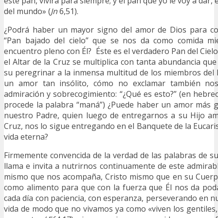
este pan, vivirá para siempre; y el pan que yo le voy a dar, 
del mundo» (
Jn
6,51).
¿Podrá haber un mayor signo del amor de Dios para co
“Pan bajado del cielo” que se nos da como comida mi
encuentro pleno con Él? Éste es el verdadero Pan del Cielo
el Altar de la Cruz se multiplica con tanta abundancia que
su peregrinar a la inmensa multitud de los miembros del
un amor tan insólito, cómo no exclamar también no
admiración y sobrecogimiento: “¿Qué es esto?” (en hebr
procede la palabra “maná”) ¿Puede haber un amor más g
nuestro Padre, quien luego de entregarnos a su Hijo am
Cruz, nos lo sigue entregando en el Banquete de la Eucari
vida eterna?
Firmemente convencida de la verdad de las palabras de su 
llama e invita a nutrirnos continuamente de este admirab
mismo que nos acompaña, Cristo mismo que en su Cuerp
como alimento para que con la fuerza que Él nos da pod
cada día con paciencia, con esperanza, perseverando en nu
vida de modo que no vivamos ya como «viven los gentiles,