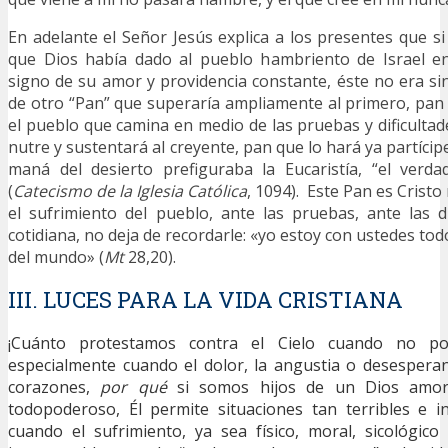
En adelante el Señor Jesús explica a los presentes que si
que Dios había dado al pueblo hambriento de Israel en
signo de su amor y providencia constante, éste no era sin
de otro “Pan” que superaría ampliamente al primero, pan
el pueblo que camina en medio de las pruebas y dificultad
nutre y sustentará al creyente, pan que lo hará ya partícipe
maná del desierto prefiguraba la Eucaristía, “el verda
(
Catecismo de la Iglesia Católica
, 1094). Este Pan es Crist
el sufrimiento del pueblo, ante las pruebas, ante las di
cotidiana, no deja de recordarle: «yo estoy con ustedes todo
del mundo» (
Mt
28,20).
III. LUCES PARA LA VIDA CRISTIANA
¡Cuánto protestamos contra el Cielo cuando no p
especialmente cuando el dolor, la angustia o desespera
corazones,
por qué
si somos hijos de un Dios amor
todopoderoso, Él permite situaciones tan terribles e i
cuando el sufrimiento, ya sea físico, moral, sicológico