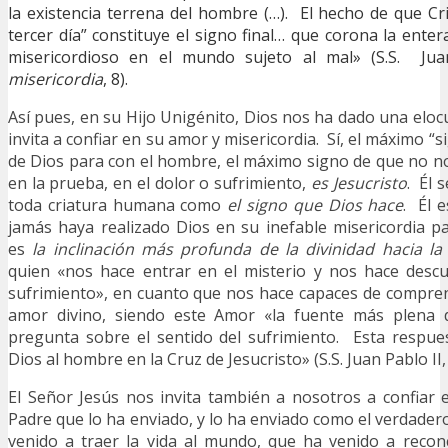
la existencia terrena del hombre (…). El hecho de que Cri
tercer día” constituye el signo final… que corona la ente
misericordioso en el mundo sujeto al mal» (S.S. Jua
misericordia
, 8).
Así pues, en su Hijo Unigénito, Dios nos ha dado una eloc
invita a confiar en su amor y misericordia. Sí, el máximo “
de Dios para con el hombre, el máximo signo de que no n
en la prueba, en el dolor o sufrimiento,
es Jesucristo
. Él 
toda criatura humana como
el signo que Dios hace
. Él 
jamás haya realizado Dios en su inefable misericordia p
es
la inclinación más profunda de la divinidad hacia l
quien «nos hace entrar en el misterio y nos hace descu
sufrimiento», en cuanto que nos hace capaces de compren
amor divino, siendo este Amor «la fuente más plena d
pregunta sobre el sentido del sufrimiento. Esta respue
Dios al hombre en la Cruz de Jesucristo» (S.S. Juan Pablo II
El Señor Jesús nos invita también a nosotros a confiar e
Padre que lo ha enviado, y lo ha enviado como el verdader
venido a traer la vida al mundo, que ha venido a recon