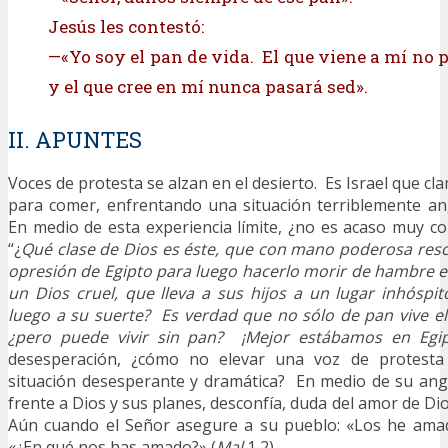
Jesús les contestó:
—«Yo soy el pan de vida. El que viene a mí no 
y el que cree en mí nunca pasará sed».
II. APUNTES
Voces de protesta se alzan en el desierto. Es Israel que c
para comer, enfrentando una situación terriblemente ang
En medio de esta experiencia límite, ¿no es acaso muy c
“¿
Qué clase de Dios es éste, que con mano poderosa resc
opresión de Egipto para luego hacerlo morir de hambre e
un Dios cruel, que lleva a sus hijos a un lugar inhósp
luego a su suerte? Es verdad que no sólo de pan vive el
¿pero puede vivir sin pan? ¡Mejor estábamos en Egip
desesperación, ¿cómo no elevar una voz de protesta
situación desesperante y dramática? En medio de su angu
frente a Dios y sus planes, desconfía, duda del amor de D
Aún cuando el Señor asegure a su pueblo: «Los he amad
«¿En qué nos has amado?» (
Mal
1,2).