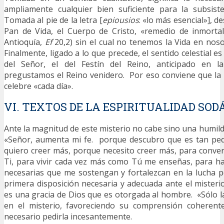
ampliamente cualquier bien suficiente para la subsist
Tomada al pie de la letra [
epiousios
: «lo más esencial»], d
Pan de Vida, el Cuerpo de Cristo, «remedio de inmortal
Antioquía,
Ef
20,2) sin el cual no tenemos la Vida en nos
Finalmente, ligado a lo que precede, el sentido celestial es 
del Señor, el del Festín del Reino, anticipado en la
pregustamos el Reino venidero. Por eso conviene que la li
celebre «cada día».
VI. TEXTOS DE LA ESPIRITUALIDAD SOD
Ante la magnitud de este misterio no cabe sino una humild
«Señor, aumenta mi fe. porque descubro que es tan peq
quiero creer más, porque necesito creer más, para conve
Ti, para vivir cada vez más como Tú me enseñas, para hal
necesarias que me sostengan y fortalezcan en la lucha p
primera disposición necesaria y adecuada ante el mister
es una gracia de Dios que es otorgada al hombre. «Sólo l
en el misterio, favoreciendo su comprensión coherente
necesario pedirla incesantemente.