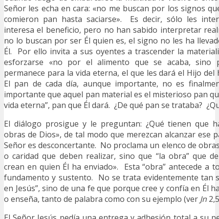
Señor les echa en cara: «no me buscan por los signos qu
comieron pan hasta saciarse». Es decir, sólo les inter
interesa el beneficio, pero no han sabido interpretar rea
no lo buscan por ser Él quien es, el signo no les ha llevad
Él. Por ello invita a sus oyentes a trascender la materia
esforzarse «no por el alimento que se acaba, sino 
permanece para la vida eterna, el que les dará el Hijo del
El pan de cada día, aunque importante, no es finalme
importante que aquel pan material es el misterioso pan q
vida eterna”, pan que Él dará. ¿De qué pan se trataba? ¿Q
El diálogo prosigue y le preguntan: ¿Qué tienen que h
obras de Dios», de tal modo que merezcan alcanzar ese 
Señor es desconcertante. No proclama un elenco de obras d
o caridad que deben realizar, sino que “la obra” que d
crean en quien Él ha envia­do». Esta “obra” antecede a t
fundamento y sustento. No se trata evidentemente tan s
en Jesús”, sino de una fe que porque cree y confía en Él ha
o enseña, tanto de palabra como con su ejemplo (ver
Jn
2,5
El Señor Jesús pedía una entrega y adhesión total a su p