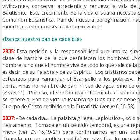
vivificante», conserva, acrecienta y renueva la vida de 
Bautismo. Este crecimiento de la vida cristiana necesita 
Comunión Eucarística, Pan de nuestra peregrinación, ha
muerte, cuando nos sea dada como viático.
«Danos nuestro pan de cada día»
2835:
Esta petición y la responsabilidad que implica sir
clase de hambre de la que desfallecen los hombres: «No
hombre, sino que el hombre vive de todo lo que sale de la 
es decir, de su Palabra y de su Espíritu. Los cristianos deb
esfuerzos para «anunciar el Evangelio a los pobres».
tierra, «mas no hambre de pan, ni sed de agua, sino de oí
(
Am
8,11). Por eso, el sentido específicamente cristiano d
se refiere al Pan de Vida: la Palabra de Dios que se tiene q
Cuerpo de Cristo recibido en la Eucaristía (ver
Jn
6,26-58).
2837:
«De cada día». La palabra griega, «epiousios», sólo 
Testamento. Tomada en un sentido temporal, es una repe
«hoy» (ver
Ex
16,19-21) para confirmarnos en una conf
Tomada en un sentido cualitativo, significa lo necesa