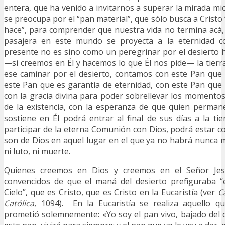
entera, que ha venido a invitarnos a superar la mirada mi
se preocupa por el “pan material”, que sólo busca a Cristo
hace”, para comprender que nuestra vida no termina acá,
pasajera en este mundo se proyecta a la eternidad co
presente no es sino como un peregrinar por el desierto
—si creemos en Él y hacemos lo que Él nos pide— la tierr
ese caminar por el desierto, contamos con este Pan que
este Pan que es garantía de eternidad, con este Pan que 
con la gracia divina para poder sobrellevar los momentos 
de la existencia, con la esperanza de que quien permane
sostiene en Él podrá entrar al final de sus días a la ti
participar de la eterna Comunión con Dios, podrá estar c
son de Dios en aquel lugar en el que ya no habrá nunca má
ni luto, ni muerte.
Quienes creemos en Dios y creemos en el Señor Jes
convencidos de que el maná del desierto prefiguraba “
Cielo”, que es Cristo, que es Cristo en la Eucaristía (ver
C
Católica
, 1094). En la Eucaristía se realiza aquello q
prometió solemnemente: «Yo soy el pan vivo, bajado del 