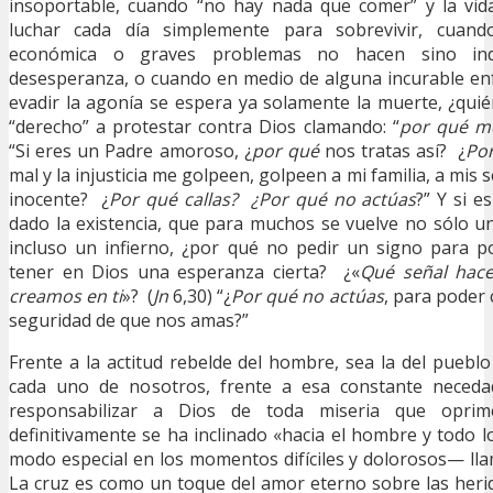
insoportable, cuando “no hay nada que comer” y la vid
luchar cada día simplemente para sobrevivir, cuando 
económica o graves problemas no hacen sino ind
desesperanza, o cuando en medio de alguna incurable en
evadir la agonía se espera ya solamente la muerte, ¿quié
“derecho” a protestar contra Dios clamando: “
por qué m
“Si eres un Padre amoroso, ¿
por qué
nos tratas así? ¿
Po
mal y la injusticia me golpeen, golpeen a mi familia, a mis 
inocente? ¿
Por qué callas? ¿Por qué no actúas
?” Y si e
dado la existencia, que para muchos se vuelve no sólo un
incluso un infierno, ¿por qué no pedir un signo para p
tener en Dios una esperanza cierta? ¿«
Qué señal hace
creamos en ti
»? (
Jn
6,30) “¿
Por qué no actúas
, para poder c
seguridad de que nos amas?”
Frente a la actitud rebelde del hombre, sea la del pueblo
cada uno de nosotros, frente a esa constante neceda
responsabilizar a Dios de toda miseria que opri
definitivamente se ha inclinado «hacia el hombre y todo
modo especial en los momentos difíciles y dolorosos— llam
La cruz es como un toque del amor eterno sobre las her