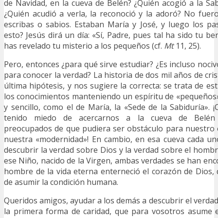
de Navidad, en la cueva de Belén? ¿Quién acogió a la Sa
¿Quién acudió a verla, la reconoció y la adoró? No fuero
escribas o sabios. Estaban María y José, y luego los pas
esto? Jesús dirá un día: «Sí, Padre, pues tal ha sido tu be
has revelado tu misterio a los pequeños (cf.
Mt
11, 25).
Pero, entonces ¿para qué sirve estudiar? ¿Es incluso noci
para conocer la verdad? La historia de dos mil años de cri
última hipótesis, y nos sugiere la correcta: se trata de es
los conocimientos manteniendo un espíritu de «pequeños»
y sencillo, como el de María, la «Sede de la Sabiduría».
tenido miedo de acercarnos a la cueva de Belén
preocupados de que pudiera ser obstáculo para nuestro es
nuestra «modernidad»! En cambio, en esa cueva cada u
descubrir la verdad sobre Dios y la verdad sobre el hombr
ese Niño, nacido de la Virgen, ambas verdades se han enco
hombre de la vida eterna enterneció el corazón de Dios
de asumir la condición humana.
Queridos amigos, ayudar a los demás a descubrir el verdad
la primera forma de caridad, que para vosotros asume e