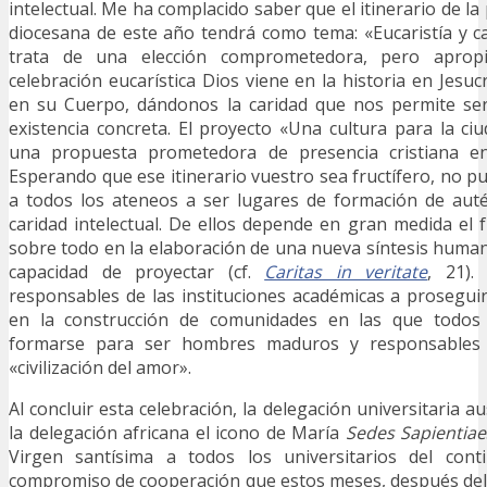
intelectual. Me ha complacido saber que el itinerario de la 
diocesana de este año tendrá como tema: «Eucaristía y car
trata de una elección comprometedora, pero aprop
celebración eucarística Dios viene en la historia en Jesuc
en su Cuerpo, dándonos la caridad que nos permite se
existencia concreta. El proyecto «Una cultura para la ci
una propuesta prometedora de presencia cristiana en 
Esperando que ese itinerario vuestro sea fructífero, no p
a todos los ateneos a ser lugares de formación de auté
caridad intelectual. De ellos depende en gran medida el f
sobre todo en la elaboración de una nueva síntesis human
capacidad de proyectar (cf.
Caritas in veritate
, 21).
responsables de las instituciones académicas a prosegui
en la construcción de comunidades en las que todos
formarse para ser hombres maduros y responsables a
«civilización del amor».
Al concluir esta celebración, la delegación universitaria a
la delegación africana el icono de María
Sedes Sapientiae
Virgen santísima a todos los universitarios del cont
compromiso de cooperación que estos meses, después del