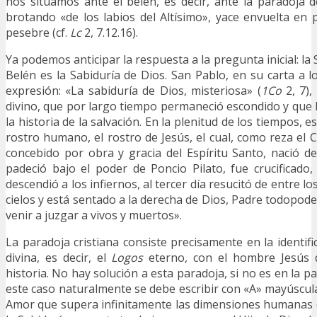
nos situamos ante el belén, es decir, ante la paradoja 
brotando «de los labios del Altísimo», yace envuelta en
pesebre (cf.
Lc
2, 7.12.16).
Ya podemos anticipar la respuesta a la pregunta inicial: la
Belén es la Sabiduría de Dios. San Pablo, en su carta a l
expresión: «La sabiduría de Dios, misteriosa» (
1Co
2, 7),
divino, que por largo tiempo permaneció escondido y que
la historia de la salvación. En la plenitud de los tiempos, 
rostro humano, el rostro de Jesús, el cual, como reza el 
concebido por obra y gracia del Espíritu Santo, nació d
padeció bajo el poder de Poncio Pilato, fue crucificado
descendió a los infiernos, al tercer día resucitó de entre l
cielos y está sentado a la derecha de Dios, Padre todopode
venir a juzgar a vivos y muertos».
La paradoja cristiana consiste precisamente en la identifi
divina, es decir, el
Logos
eterno, con el hombre Jesús 
historia. No hay solución a esta paradoja, si no es en la 
este caso naturalmente se debe escribir con «A» mayúscula
Amor que supera infinitamente las dimensiones humanas e 