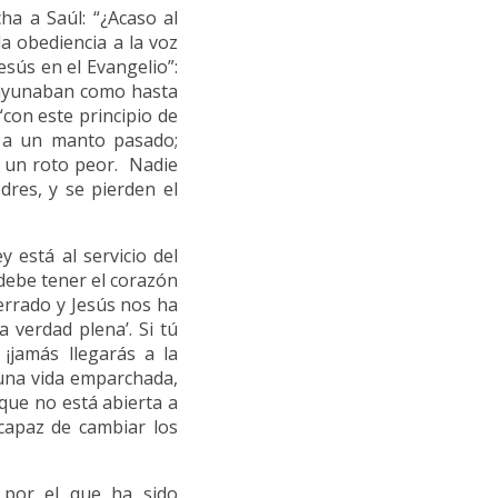
ha a Saúl: “¿Acaso al
la obediencia a la voz
sús en el Evangelio”:
o ayunaban como hasta
con este principio de
r a un manto pasado;
ja un roto peor. Nadie
dres, y se pierden el
 está al servicio del
 debe tener el corazón
cerrado y Jesús nos ha
a verdad plena’. Si tú
 ¡jamás llegarás a la
 una vida emparchada,
que no está abierta a
capaz de cambiar los
 por el que ha sido