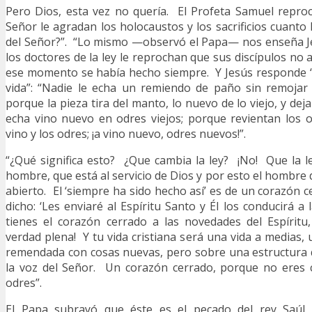
Pero Dios, esta vez no quería. El Profeta Samuel reproc
Señor le agradan los holocaustos y los sacrificios cuanto 
del Señor?”. “Lo mismo —observó el Papa— nos enseña Je
los doctores de la ley le reprochan que sus discípulos n
ese momento se había hecho siempre. Y Jesús responde “
vida”: “Nadie le echa un remiendo de paño sin remoja
porque la pieza tira del manto, lo nuevo de lo viejo, y de
echa vino nuevo en odres viejos; porque revientan los o
vino y los odres; ¡a vino nuevo, odres nuevos!”.
“¿Qué significa esto? ¿Que cambia la ley? ¡No! Que la ley
hombre, que está al servicio de Dios y por esto el hombre
abierto. El ‘siempre ha sido hecho así’ es de un corazón 
dicho: ‘Les enviaré al Espíritu Santo y Él los conducirá a l
tienes el corazón cerrado a las novedades del Espíritu,
verdad plena! Y tu vida cristiana será una vida a medias,
remendada con cosas nuevas, pero sobre una estructura 
la voz del Señor. Un corazón cerrado, porque no eres 
odres”.
El Papa subrayó que éste es el pecado del rey Saúl,