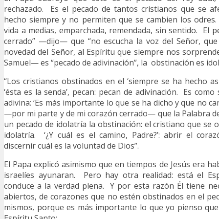
rechazado. Es el pecado de tantos cristianos que se af
hecho siempre y no permiten que se cambien los odres
vida a medias, emparchada, remendada, sin sentido. El 
cerrado” —dijo— que “no escucha la voz del Señor, que 
novedad del Señor, al Espíritu que siempre nos sorprend
Samuel— es “pecado de adivinación”, la obstinación es idol
“Los cristianos obstinados en el ‘siempre se ha hecho así’
‘ésta es la senda’, pecan: pecan de adivinación. Es como 
adivina: ‘Es más importante lo que se ha dicho y que no ca
—por mi parte y de mi corazón cerrado— que la Palabra d
un pecado de idolatría la obstinación: el cristiano que se o
idolatría. ‘¿Y cuál es el camino, Padre?’: abrir el coraz
discernir cuál es la voluntad de Dios”.
El Papa explicó asimismo que en tiempos de Jesús era ha
israelíes ayunaran. Pero hay otra realidad: está el Es
conduce a la verdad plena. Y por esta razón Él tiene n
abiertos, de corazones que no estén obstinados en el peca
mismos, porque es más importante lo que yo pienso que 
Espíritu Santo: