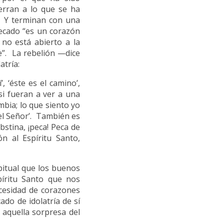
erran a lo que se ha
. Y terminan con una
pecado “es un corazón
no está abierto a la
e”. La rebelión —dice
atría:
, ‘éste es el camino’,
si fueran a ver a una
mbia; lo que siento yo
el Señor’. También es
bstina, ¡peca! Peca de
ón al Espíritu Santo,
bitual que los buenos
píritu Santo que nos
ecesidad de corazones
do de idolatría de sí
aquella sorpresa del