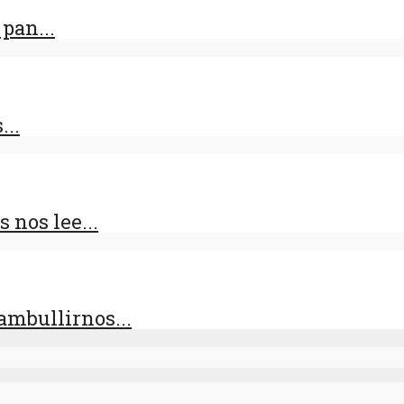
pan...
...
 nos lee...
zambullirnos...