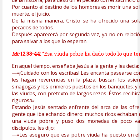
de la historia, para destruir el pecado con el sacrificio 
Por cuanto el destino de los hombres es morir una sol
muerte, el juicio.
De la misma manera, Cristo se ha ofrecido una sola
pecados de todos.
Después aparecerá por segunda vez, ya no en relació
para salvar a los que lo esperan.
Mc
12,38-44:
“Esa viuda pobre ha dado todo lo que te
En aquel tiempo, enseñaba Jesús a la gente y les decía:
—«¡Cuidado con los escribas! Les encanta pasearse co
les hagan reverencias en la plaza; buscan los asie
sinagogas y los primeros puestos en los banquetes; y 
las viudas, con pretexto de largos rezos. Éstos recib
rigurosa».
Estando Jesús sentado enfrente del arca de las ofre
gente que iba echando dinero: muchos ricos echaban e
una viuda pobre y puso dos monedas de poco val
discípulos, les dijo:
—«Les aseguro que esa pobre viuda ha puesto en el 