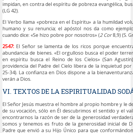
impidan, en contra del espíritu de pobreza evangélica, bu
(LG 42).
El Verbo llama «pobreza en el Espíritu» a la humildad vol
humano y su renuncia; el apóstol nos da como ejemplo
cuando dice: «Se hizo pobre por nosotros» (
2 Cor
8,9) (S. G
2547:
El Señor se lamenta de los ricos porque encuentr
abundancia de bienes. «El orgulloso busca el poder terre
en espíritu busca el Reino de los Cielos» (San Agustín
providencia del Padre del Cielo libera de la inquietud po
25-34). La confianza en Dios dispone a la bienaventuranza
verán a Dios.
VI. TEXTOS DE LA ESPIRITUALIDAD SOD
El Señor Jesús muestra el hombre al propio hombre y le de
de su vocación, sólo en Él descubrimos el sentido y el val
encontrarnos la razón de ser de la generosidad verdader
somos y tenemos es fruto de la generosidad inicial de D
Padre que envió a su Hijo Único para que conformándono