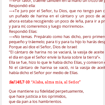
—«Por favor, tráeme también en la mano un trozo de 
Respondió ella:
—«Te juro por el Señor, tu Dios, que no tengo pan c
un puñado de harina en el cántaro y un poco de ace
ahora estaba recogiendo un poco de leña, para ir a pr
y para mí; comeremos y luego moriremos».
Respondió Elías:
—«No temas. Prepáralo como has dicho, pero prime
pequeño y tráemelo; para ti y para tu hijo lo harás des
Porque así dice el Señor, Dios de Israel:
“El cántaro de harina no se vaciará, la vasija de aceit
el día en que el Señor envíe la lluvia sobre la tierra”».
Ella se fue, hizo lo que le había dicho Elías, y comieron él
Ni el cántaro de harina se vació, ni la vasija de ace
había dicho el Señor por medio de Elías.
Sal
145,7-10
: “Alaba, alma mía, al Señor”
Que mantiene su fidelidad perpetuamente,
que hace justicia a los oprimidos,
que da pan a los hambrientos.