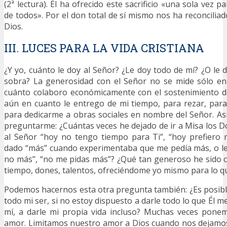
(2ª lectura). Él ha ofrecido este sacrificio «una sola vez p
de todos». Por el don total de sí mismo nos ha reconcilia
Dios.
III. LUCES PARA LA VIDA CRISTIANA
¿Y yo, cuánto le doy al Señor? ¿Le doy todo de mí? ¿O le 
sobra? La generosidad con el Señor no se mide sólo en
cuánto colaboro económicamente con el sostenimiento de
aún en cuanto le entrego de mi tiempo, para rezar, par
para dedicarme a obras sociales en nombre del Señor. As
preguntarme: ¿Cuántas veces he dejado de ir a Misa los D
al Señor “hoy no tengo tiempo para Ti”, “hoy prefiero 
dado “más” cuando experimentaba que me pedía más, o le
no más”, “no me pidas más”? ¿Qué tan generoso he sido c
tiempo, dones, talentos, ofreciéndome yo mismo para lo qu
Podemos hacernos esta otra pregunta también: ¿Es posib
todo mi ser, si no estoy dispuesto a darle todo lo que Él me
mí, a darle mi propia vida incluso? Muchas veces ponem
amor. Limitamos nuestro amor a Dios cuando nos dejamos