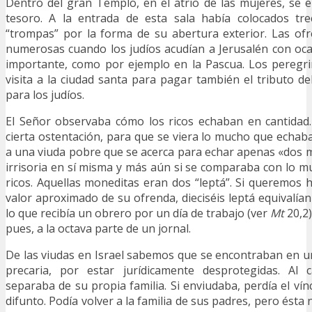
Dentro del gran Templo, en el atrio de las mujeres, se e
tesoro. A la entrada de esta sala había colocados trec
“trompas” por la forma de su abertura exterior. Las of
numerosas cuando los judíos acudían a Jerusalén con oca
importante, como por ejemplo en la Pascua. Los peregr
visita a la ciudad santa para pagar también el tributo de
para los judíos.
El Señor observaba cómo los ricos echaban en cantidad.
cierta ostentación, para que se viera lo mucho que echa
a una viuda pobre que se acerca para echar apenas «dos
irrisoria en sí misma y más aún si se comparaba con lo 
ricos. Aquellas moneditas eran dos “leptá”. Si queremos 
valor aproximado de su ofrenda, dieciséis leptá equivalía
lo que recibía un obrero por un día de trabajo (ver
Mt
20,2)
pues, a la octava parte de un jornal.
De las viudas en Israel sabemos que se encontraban en u
precaria, por estar jurídicamente desprotegidas. Al 
separaba de su propia familia. Si enviudaba, perdía el vínc
difunto. Podía volver a la familia de sus padres, pero ésta 