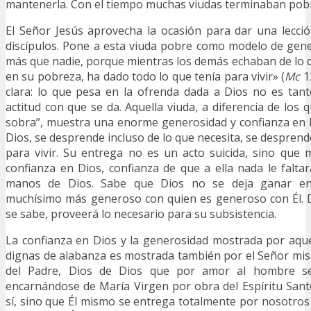
mantenerla. Con el tiempo muchas viudas terminaban pob
El Señor Jesús aprovecha la ocasión para dar una lecci
discípulos. Pone a esta viuda pobre como modelo de gene
más que nadie, porque mientras los demás echaban de lo qu
en su pobreza, ha dado todo lo que tenía para vivir» (
Mc
12
clara: lo que pesa en la ofrenda dada a Dios no es tanto
actitud con que se da. Aquella viuda, a diferencia de los 
sobra”, muestra una enorme generosidad y confianza en D
Dios, se desprende incluso de lo que necesita, se desprend
para vivir. Su entrega no es un acto suicida, sino que
confianza en Dios, confianza de que a ella nada le falta
manos de Dios. Sabe que Dios no se deja ganar en 
muchísimo más generoso con quien es generoso con Él. 
se sabe, proveerá lo necesario para su subsistencia.
La confianza en Dios y la generosidad mostrada por aqu
dignas de alabanza es mostrada también por el Señor mismo
del Padre, Dios de Dios que por amor al hombre 
encarnándose de María Virgen por obra del Espíritu Sant
sí, sino que Él mismo se entrega totalmente por nosotros 