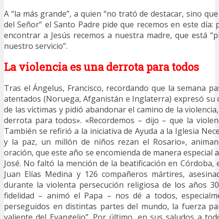
A “la más grande”, a quien “no trató de destacar, sino que
del Señor” el Santo Padre pide que recemos en este día:
encontrar a Jesús recemos a nuestra madre, que está “
nuestro servicio”.
La violencia es una derrota para todos
Tras el Ángelus, Francisco, recordando que la semana p
atentados (Noruega, Afganistán e Inglaterra) expresó su c
de las víctimas y pidió abandonar el camino de la violenci
derrota para todos». «Recordemos – dijo – que la violenc
También se refirió a la iniciativa de Ayuda a la Iglesia Nec
y la paz, un millón de niños rezan el Rosario», anim
oración, que este año se encomienda de manera especial a 
José. No faltó la mención de la beatificación en Córdoba,
Juan Elías Medina y 126 compañeros mártires, asesina
durante la violenta persecución religiosa de los años 
fidelidad – animó el Papa – nos dé a todos, especialme
perseguidos en distintas partes del mundo, la fuerza p
valiente del Evangelio”. Por último, en sus saludos a tod