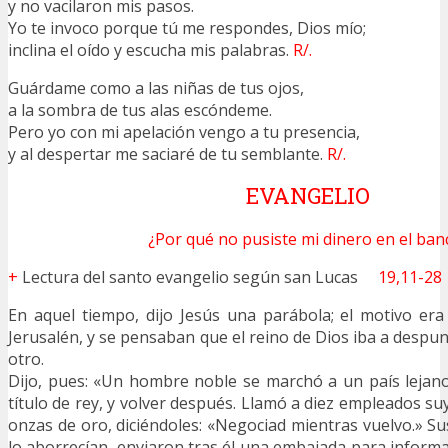
y no vacilaron mis pasos.
Yo te invoco porque tú me respondes, Dios mío;
inclina el oído y escucha mis palabras.
R/.
Guárdame como a las niñas de tus ojos,
a la sombra de tus alas escóndeme.
Pero yo con mi apelación vengo a tu presencia,
y al despertar me saciaré de tu semblante.
R/.
EVANGELIO
¿Por qué no pusiste mi dinero en el ban
+
Lectura del santo evangelio según san Lucas
19,11-28
En aquel tiempo, dijo Jesús una parábola; el motivo er
Jerusalén, y se pensaban que el reino de Dios iba a desp
otro.
Dijo, pues: «Un hombre noble se marchó a un país lejan
título de rey, y volver después. Llamó a diez empleados suy
onzas de oro, diciéndoles: «Negociad mientras vuelvo.» S
lo aborrecían, enviaron tras él una embajada para infor