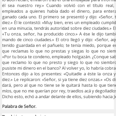
él sea nuestro rey.» Cuando volvió con el título real
empleados a quienes había dado el dinero, para enter
ganado cada uno. El primero se presentó y dijo: «Señor,
diez.» Él le contestó: «Muy bien, eres un empleado cumplid
en una minucia, tendrás autoridad sobre diez ciudades.» El
«Tu onza, señor, ha producido cinco.» A ése le dijo tamb
mando de cinco ciudades.» El otro llegó y dijo: «Señor, aq
tenido guardada en el pañuelo; te tenía miedo, porque 
que reclamas lo que no prestas y siegas lo que no siemb
«Por tu boca te condeno, empleado holgazán. ¿Conque sab
que reclamo lo que no presto y siego lo que no siembr
pusiste mi dinero en el banco? Al volver yo, lo habría cobra
Entonces dijo a los presentes: «Quitadle a éste la onza y
diez.» Le replicaron: «Señor, si ya tiene diez onzas.» «Os di
dará, pero al que no tiene se le quitará hasta lo que tie
míos, que no me querían por rey, traedlos acá y degolladlo
Dicho esto, echó a andar delante de ellos, subiendo hacia J
Palabra de Señor.