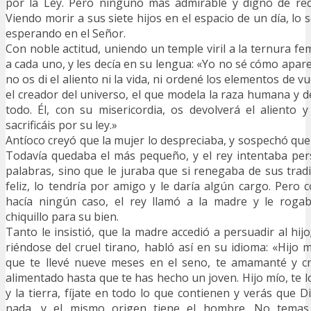
por la Ley. Pero ninguno más admirable y digno de re
Viendo morir a sus siete hijos en el espacio de un día, lo
esperando en el Señor.
Con noble actitud, uniendo un temple viril a la ternura f
a cada uno, y les decía en su lengua: «Yo no sé cómo apare
no os di el aliento ni la vida, ni ordené los elementos de 
el creador del universo, el que modela la raza humana y d
todo. Él, con su misericordia, os devolverá el aliento y
sacrificáis por su ley.»
Antíoco creyó que la mujer lo despreciaba, y sospechó que
Todavía quedaba el más pequeño, y el rey intentaba per
palabras, sino que le juraba que si renegaba de sus tradi
feliz, lo tendría por amigo y le daría algún cargo. Per
hacía ningún caso, el rey llamó a la madre y le roga
chiquillo para su bien.
Tanto le insistió, que la madre accedió a persuadir al hijo;
riéndose del cruel tirano, habló así en su idioma: «Hijo 
que te llevé nueve meses en el seno, te amamanté y cr
alimentado hasta que te has hecho un joven. Hijo mío, te lo 
y la tierra, fíjate en todo lo que contienen y verás que D
nada, y el mismo origen tiene el hombre. No temas