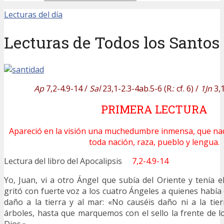
Lecturas del día
Lecturas de Todos los Santos
Ap
7,2-4.9-14 /
Sal
23,1-2.3-4ab.5-6 (R.: cf. 6) /
1Jn
3,1
PRIMERA LECTURA
Apareció en la visión una muchedumbre inmensa, que nad
toda nación, raza, pueblo y lengua.
Lectura del libro del Apocalipsis
7,2-4.9-14
Yo, Juan, vi a otro Ángel que subía del Oriente y tenía el
gritó con fuerte voz a los cuatro Ángeles a quienes hab
daño a la tierra y al mar: «No causéis daño ni a la tier
árboles, hasta que marquemos con el sello la frente de l