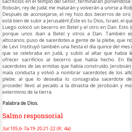
sacrificios en el templo del Señor, terminarán poniéndose
Roboán, rey de Judá; me matarán y volverán a unirse a Rob
Después de aconsejarse, el rey hizo dos becerros de oro y
está bien de subir a Jerusalén! ¡Éste es tu Dios, Israel, el q
Luego colocó un becerro en Betel y el otro en Dan. Esto in
porque unos iban a Betel y otros a Dan. También edi
altozanos; puso de sacerdotes a gente de la plebe, que no
de Leví. Instituyó también una fiesta el día quince del mes 
que se celebraba en Judá, y subió al altar que había l
ofrecer sacrificios al becerro que había hecho. En Be
sacerdotes de las ermitas que había construido. Jeroboán 
mala conducta y volvió a nombrar sacerdotes de los alt
plebe; al que lo deseaba lo consagraba sacerdote de 
proceder llevó al pecado a la dinastía de Jeroboán y mo
exterminio de la tierra.
Palabra de Dios.
Salmo responsorial
Sal
105,6-7a.19-20.21-22 (R.: 4a)