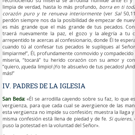
reconociendo su miseria se arrodilla humilde ante Él y 
limpia de verdad, hasta lo más profundo,
borra en ti tod
corazón puro y te renueva interiormente
(ver
Sal
50,1
perdón siempre nos da la posibilidad de empezar de nue
es más grande que el más grande de tus pecados. Con
traerá nuevamente la paz, el gozo y la alegría a tu 
arrepentido te acercas al confesionario, donde Él te espera 
cuando tú al confesar tus pecados le supliques al Señor:
limpiarme!”, Él, profundamente conmovido y compadecido 
miseria, “tocará” tu herido corazón con su amor y con 
“quiero, ¡queda limpio! ¡Yo te absuelvo de tus pecados! ¡An
más!”
IV. PADRES DE LA IGLESIA
San Beda:
«Él se arrodilla cayendo sobre su faz, lo que e
vergüenza, para que cada cual se avergüence de las man
esta vergüenza no impide su confesión; muestra la llaga y 
misma confesión está llena de piedad y de fe.
Si quieres
,
puso la potestad en la voluntad del Señor».