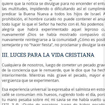
quiere que la noticia se divulgue para no encender el en
las multitudes, impidiendo o dificultando así el cumplim
predicar la Buena Nueva a todos los hijos de Israel. 
prohibición, el hombre curado no puede contener el anu
todo lugar lo que el Señor ha hecho con él. No podemos 
alegría que habrá experimentado aquel leproso cu
nuevamente! ¡Dios se había mostrado compasivo co
nuevamente reintegrarse a la comunidad! ¿Cómo es posi
semejante y no “hacer fiesta”, no proclamar y divulgar la ex
III. LUCES PARA LA VIDA CRISTIANA
Cualquiera de nosotros, luego de cometer un pecado grav
de la conciencia que le remuerde, que le dice que ha he
interiormente. Mientras más grave el pecado, mayor el
vergüenza que se experimentan.
Esa experiencia universal la expresaba el salmista en est
callé se consumían mis huesos, rugiendo todo el día, por
tu mano pesaba sobre mí; mi savia se me había vuelto u
[32], 3-4). ¿Quién de nosotros, luego de haber pecad