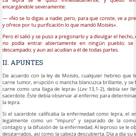
La lepra se le quitó inmediatamente, y quedó limp
encargándole severamente:
— «No se lo digas a nadie; pero, para que conste, ve a pre
y ofrece por tu purificación lo que mandó Moisés».
Pero él salió y se puso a pregonarlo y a divulgar el hecho
no podía entrar abiertamente en ningún pue­blo; se
descampado; y aun así acudían a él de todas partes.
II. APUNTES
De acuerdo con la ley de Moisés, cualquier hebreo que te
carne tumor, erupción o mancha blancuzca brillante, y se 
carne como una llaga de lepra» (
Lev
13,1-2), debía ser ll
sacerdote. Éste debía observar al enfermo para determinar
la lepra.
Si el sacerdote calificaba la enfermedad como lepra, el 
legalmente como un “impuro” y separado de la comun
contagio y la difusión de la enfermedad. Al leproso se le ob
desgarrados, así como la cabeza descubierta. Día a día s