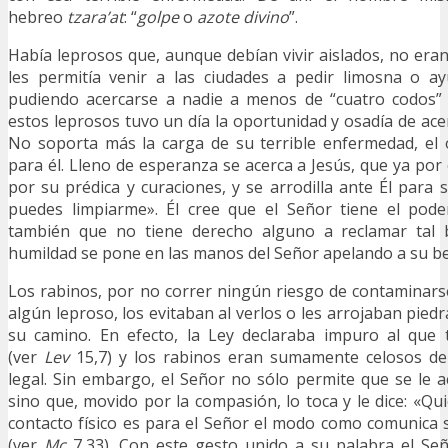
hebreo
tzara’at
: “
golpe
o
azote divino
”.
Había leprosos que, aunque debían vivir aislados, no eran
les permitía venir a las ciudades a pedir limosna o a
pudiendo acercarse a nadie a menos de “cuatro codos” 
estos leprosos tuvo un día la oportunidad y osadía de ace
No soporta más la carga de su terrible enfermedad, el 
para él. Lleno de esperanza se acerca a Jesús, que ya po
por su prédica y curaciones, y se arrodilla ante Él para su
puedes limpiarme». Él cree que el Señor tiene el pode
también que no tiene derecho alguno a reclamar tal b
humildad se pone en las manos del Señor apelando a su be
Los rabinos, por no correr ningún riesgo de contaminars
algún leproso, los evitaban al verlos o les arrojaban pied
su camino. En efecto, la Ley declaraba impuro al que
(ver
Lev
15,7) y los rabinos eran sumamente celosos de
legal. Sin embargo, el Señor no sólo permite que se le 
sino que, movido por la compasión, lo toca y le dice: «Qui
contacto físico es para el Señor el modo como comunica
(ver
Mc
7,33). Con este gesto unido a su palabra el Señ