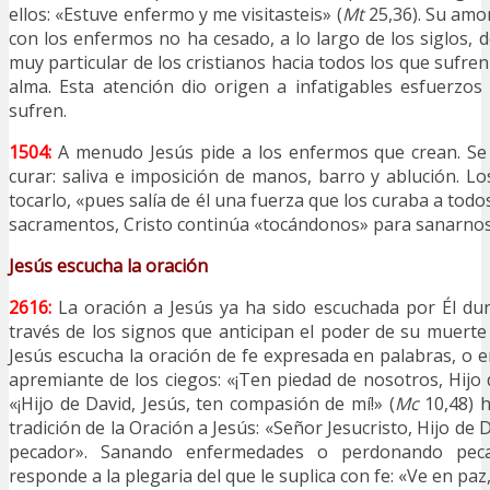
ellos: «Estuve enfermo y me visitasteis» (
Mt
25,36). Su amor
con los enfermos no ha cesado, a lo largo de los siglos, d
muy particular de los cristianos hacia todos los que sufre
alma. Esta atención dio origen a infatigables esfuerzos 
sufren.
1504:
A menudo Jesús pide a los enfermos que crean. Se 
curar: saliva e imposición de manos, barro y ablución. L
tocarlo, «pues salía de él una fuerza que los curaba a todos
sacramentos, Cristo continúa «tocándonos» para sanarnos
Jesús escucha la oración
2616:
La oración a Jesús ya ha sido escuchada por Él dur
través de los signos que anticipan el poder de su muerte 
Jesús escucha la oración de fe expresada en palabras, o en
apremiante de los ciegos: «¡Ten piedad de nosotros, Hijo 
«¡Hijo de David, Jesús, ten compasión de mí!» (
Mc
10,48) h
tradición de la Oración a Jesús: «Señor Jesucristo, Hijo de 
pecador». Sanando enfermedades o perdonando peca
responde a la plegaria del que le suplica con fe: «Ve en paz, 