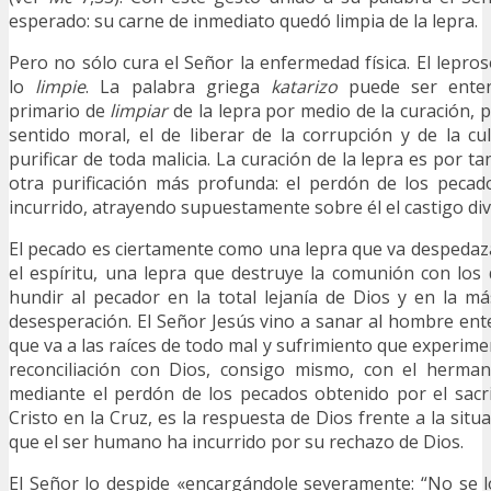
esperado: su carne de inmediato quedó limpia de la lepra.
Pero no sólo cura el Señor la enfermedad física. El lepro
lo
limpie
. La palabra griega
katarizo
puede ser enten
primario de
limpiar
de la lepra por medio de la curación, 
sentido moral, el de liberar de la corrupción y de la cu
purificar de toda malicia. La curación de la lepra es por ta
otra purificación más profunda: el perdón de los pecad
incurrido, atrayendo supuestamente sobre él el castigo div
El pecado es ciertamente como una lepra que va despedaz
el espíritu, una lepra que destruye la comunión con lo
hundir al pecador en la total lejanía de Dios y en la m
desesperación. El Señor Jesús vino a sanar al hombre ent
que va a las raíces de todo mal y sufrimiento que experim
reconciliación con Dios, consigo mismo, con el herman
mediante el perdón de los pecados obtenido por el sacrif
Cristo en la Cruz, es la respuesta de Dios frente a la situ
que el ser humano ha incurrido por su rechazo de Dios.
El Señor lo despide «encargándole severamente: “No se l