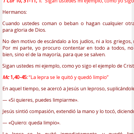
1 Cor
10, 31-11, 1:
“Sigan ustedes mi ejemplo, como yo sigo 
Hermanos:
Cuando ustedes coman o beban o hagan cualquier otra
para gloria de Dios.
No den motivo de escándalo a los judíos, ni a los griegos, n
Por mi parte, yo procuro contentar en todo a todos, n
bien, sino el de la mayoría, para que se salven.
Sigan ustedes mi ejemplo, como yo sigo el ejemplo de Crist
Mc
1,40-45:
“La lepra se le quitó y quedó limpio”
En aquel tiempo, se acercó a Jesús un leproso, suplicándole 
— «Si quieres, puedes limpiarme».
Jesús sintió compasión, extendió la mano y lo tocó, di­ciend
— «Quiero: queda limpio».