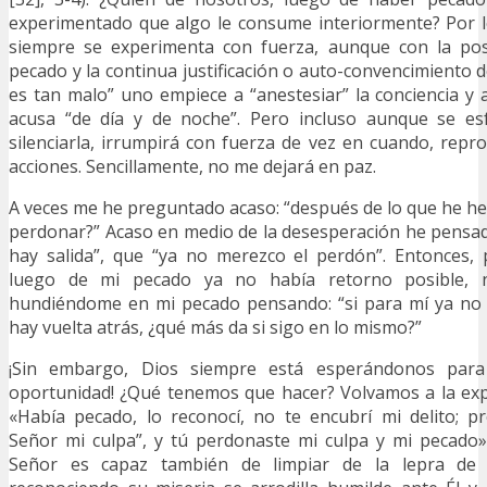
experimentado que algo le consume interiormente? Por l
siempre se experimenta con fuerza, aunque con la post
pecado y la continua justificación o auto-convencimiento 
es tan malo” uno empiece a “anestesiar” la conciencia y a
acusa “de día y de noche”. Pero incluso aunque se esf
silenciarla, irrumpirá con fuerza de vez en cuando, re
acciones. Sencillamente, no me dejará en paz.
A veces me he preguntado acaso: “después de lo que he h
perdonar?” Acaso en medio de la desesperación he pensa
hay salida”, que “ya no merezco el perdón”. Entonces
luego de mi pecado ya no había retorno posible, n
hundiéndome en mi pecado pensando: “si para mí ya no 
hay vuelta atrás, ¿qué más da si sigo en lo mismo?”
¡Sin embargo, Dios siempre está esperándonos par
oportunidad! ¿Qué tenemos que hacer? Volvamos a la expe
«Había pecado, lo reconocí, no te encubrí mi delito; p
Señor mi culpa”, y tú perdonaste mi culpa y mi pecado»
Señor es capaz también de limpiar de la lepra de