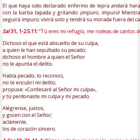
El que haya sido declarado enfermo de lepra andará har
con la barba tapada y gritando: ¡impuro, impuro! Mientras
seguirá impuro; vivirá solo y tendrá su morada fuera del
Sal
31, 1-2.5.11:
“Tú eres mi refugio, me rodeas de cantos de
Dichoso el que está absuelto de su culpa,
a quien le han sepultado su pecado;
dichoso el hombre a quien el Señor
no le apunta el delito.
Había pecado, lo reconocí,
no te encubrí mi delito;
propuse: «Confesaré al Señor mi culpa»,
y tú perdonaste mi culpa y mi pecado.
Alégrense, justos,
y gocen con el Señor;
aclámenle,
los de corazón sincero.