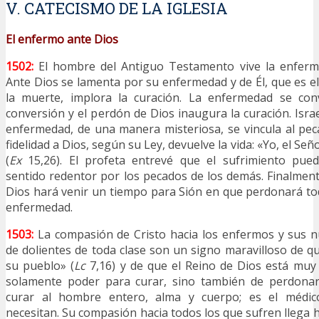
V. CATECISMO DE LA IGLESIA
El enfermo ante Dios
1502:
El hombre del Antiguo Testamento vive la enferm
Ante Dios se lamenta por su enfermedad y de Él, que es el
la muerte, implora la curación. La enfermedad se con
conversión y el perdón de Dios inaugura la curación. Isra
enfermedad, de una manera misteriosa, se vincula al peca
fidelidad a Dios, según su Ley, devuelve la vida: «Yo, el Señ
(
Ex
15,26). El profeta entrevé que el sufrimiento pue
sentido redentor por los pecados de los demás. Finalment
Dios hará venir un tiempo para Sión en que perdonará tod
enfermedad.
1503:
La compasión de Cristo hacia los enfermos y sus 
de dolientes de toda clase son un signo maravilloso de qu
su pueblo» (
Lc
7,16) y de que el Reino de Dios está muy 
solamente poder para curar, sino también de perdonar
curar al hombre entero, alma y cuerpo; es el médi
necesitan. Su compasión hacia todos los que sufren llega h