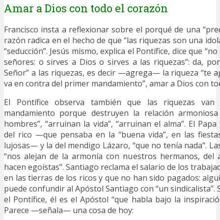
Amar a Dios con todo el corazón
Francisco insta a reflexionar sobre el porqué de una “pre
razón radica en el hecho de que “las riquezas son una idol
“seducción”. Jesús mismo, explica el Pontífice, dice que “no
señores: o sirves a Dios o sirves a las riquezas”: da, po
Señor” a las riquezas, es decir —agrega— la riqueza “te a
va en contra del primer mandamiento”, amar a Dios con to
El Pontífice observa también que las riquezas van
mandamiento porque destruyen la relación armoniosa 
hombres”, “arruinan la vida”, “arruinan el alma”. El Papa
del rico —que pensaba en la “buena vida”, en las fiesta
lujosas— y la del mendigo Lázaro, “que no tenía nada”. L
“nos alejan de la armonía con nuestros hermanos, del 
hacen egoístas”. Santiago reclama el salario de los traba
en las tierras de los ricos y que no han sido pagados: al
puede confundir al Apóstol Santiago con “un sindicalista”
el Pontífice, él es el Apóstol “que habla bajo la inspiració
Parece —señala— una cosa de hoy: