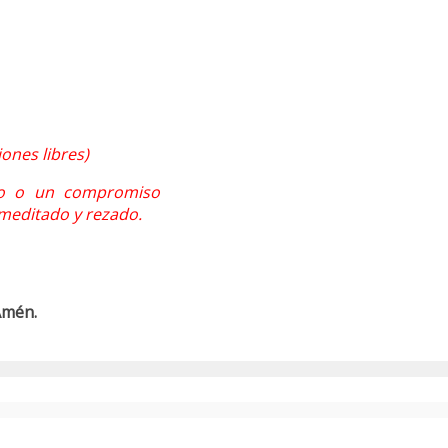
ones libres)
nto o un compromiso
 meditado y rezado.
 Amén.