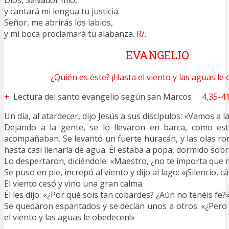
y cantará mi lengua tu justicia.
Señor, me abrirás los labios,
y mi boca proclamará tu alabanza.
R/.
EVANGELIO
¿Quién es éste? ¡Hasta el viento y las aguas le
+
Lectura del santo evangelio según san Marcos
4,35-4
Un día, al atardecer, dijo Jesús a sus discípulos: «Vamos a la
Dejando a la gente, se lo llevaron en barca, como est
acompañaban. Se levantó un fuerte huracán, y las olas ro
hasta casi llenarla de agua. Él estaba a popa, dormido so
Lo despertaron, diciéndole: «Maestro, ¿no te importa qu
Se puso en pie, increpó al viento y dijo al lago: «¡Silencio, cá
El viento cesó y vino una gran calma.
Él les dijo: «¿Por qué sois tan cobardes? ¿Aún no tenéis fe?
Se quedaron espantados y se decían unos a otros: «¿Pero 
el viento y las aguas le obedecen!»