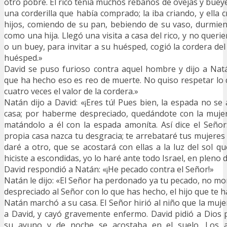
otro pobre. El rico tenía muchos rebaños de ovejas y bueye
una corderilla que había comprado; la iba criando, y ella c
hijos, comiendo de su pan, bebiendo de su vaso, durmie
como una hija. Llegó una visita a casa del rico, y no quer
o un buey, para invitar a su huésped, cogió la cordera de
huésped.»
David se puso furioso contra aquel hombre y dijo a Natá
que ha hecho eso es reo de muerte. No quiso respetar lo 
cuatro veces el valor de la cordera.»
Natán dijo a David: «¡Eres tú! Pues bien, la espada no se
casa; por haberme despreciado, quedándote con la mujer d
matándolo a él con la espada amoníta. Así dice el Seño
propia casa nazca tu desgracia; te arrebataré tus mujeres 
daré a otro, que se acostará con ellas a la luz del sol q
hiciste a escondidas, yo lo haré ante todo Israel, en pleno 
David respondió a Natán: «¡He pecado contra el Señor!»
Natán le dijo: «El Señor ha perdonado ya tu pecado, no mo
despreciado al Señor con lo que has hecho, el hijo que te h
Natán marchó a su casa. El Señor hirió al niño que la muj
a David, y cayó gravemente enfermo. David pidió a Dios 
su ayuno y de noche se acostaba en el suelo. Los 